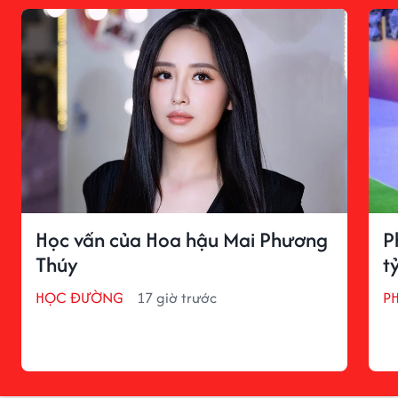
Học vấn của Hoa hậu Mai Phương
P
Thúy
t
HỌC ĐƯỜNG
17 giờ trước
P