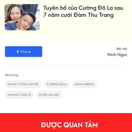
Tuyên bố của Cường Đô La sau
7 năm cưới Đàm Thu Trang
Bài viết
Chia sẻ
Minh Ngọc
#Hashtag
#
NHÓC TỲ NHÀ SAO VIỆT
#
CƯỜNG ĐÔ LA
#
ĐAN TRƯỜNG
#
MATHIS THIÊN TỪ
#
DIỆP LÂM ANH
ĐƯỢC QUAN TÂM