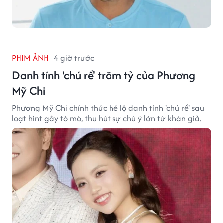
PHIM ẢNH
4 giờ trước
Danh tính 'chú rể' trăm tỷ của Phương
Mỹ Chi
Phương Mỹ Chi chính thức hé lộ danh tính 'chú rể' sau
loạt hint gây tò mò, thu hút sự chú ý lớn từ khán giả.