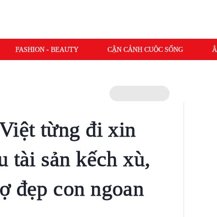
FASHION - BEAUTY
CẬN CẢNH CUỘC SỐNG
Â
Việt từng đi xin
 tài sản kếch xù,
ợ đẹp con ngoan