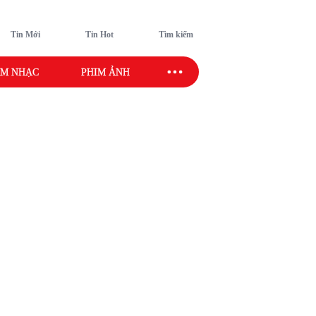
Tin Mới
Tin Hot
Tìm kiếm
M NHẠC
PHIM ẢNH
SAO SPORT