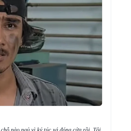
 chỗ nào ngủ vì ký túc xá đóng cửa rồi. Tôi