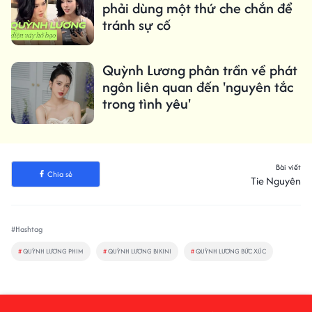
phải dùng một thứ che chắn để
tránh sự cố
Quỳnh Lương phân trần về phát
ngôn liên quan đến 'nguyên tắc
trong tình yêu'
Bài viết
Chia sẻ
Tie Nguyên
#Hashtag
#
QUỲNH LƯƠNG PHIM
#
QUỲNH LƯƠNG BIKINI
#
QUỲNH LƯƠNG BỨC XÚC