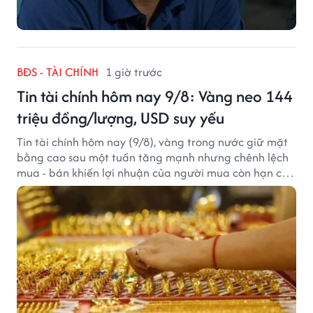
BĐS - TÀI CHÍNH
1 giờ trước
Tin tài chính hôm nay 9/8: Vàng neo 144
triệu đồng/lượng, USD suy yếu
Tin tài chính hôm nay (9/8), vàng trong nước giữ mặt
bằng cao sau một tuần tăng mạnh nhưng chênh lệch
mua - bán khiến lợi nhuận của người mua còn hạn chế,
trong khi USD chịu sức ép sau dữ liệu việc làm Mỹ gây
thất vọng.