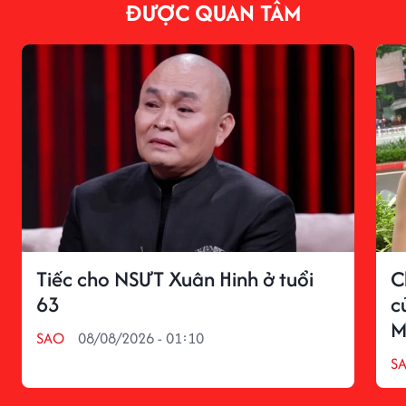
ĐƯỢC QUAN TÂM
Tiếc cho NSƯT Xuân Hinh ở tuổi
C
63
c
M
SAO
08/08/2026 - 01:10
S