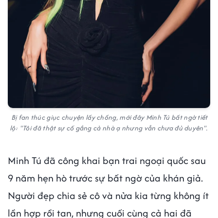
Bị fan thúc giục chuyện lấy chồng, mới đây Minh Tú bất ngờ tiết
lộ:
"Tôi đã thật sự cố gắng cả nhà ạ nhưng vẫn chưa đủ duyên".
Minh Tú đã công khai bạn trai ngoại quốc sau
9 năm hẹn hò trước sự bất ngờ của khán giả.
Người đẹp chia sẻ cô và nửa kia từng không ít
lần hợp rồi tan, nhưng cuối cùng cả hai đã