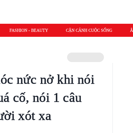
FASHION - BEAUTY
CẬN CẢNH CUỘC SỐNG
Â
óc nức nở khi nói
á cố, nói 1 câu
ười xót xa