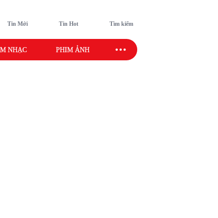
Tin Mới
Tin Hot
Tìm kiếm
M NHẠC
PHIM ẢNH
SAO SPORT