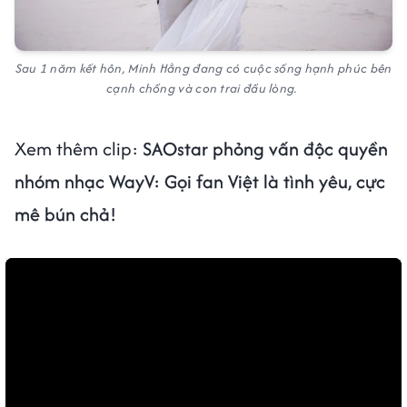
Sau 1 năm kết hôn, Minh Hằng đang có cuộc sống hạnh phúc bên
cạnh chồng và con trai đầu lòng.
Xem thêm clip:
SAOstar phỏng vấn độc quyền
nhóm nhạc WayV: Gọi fan Việt là tình yêu, cực
mê bún chả!