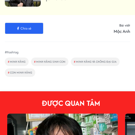
Bài viết
Chia sẻ
Mộc Anh
#Hashtag
#
MINH HẰNG
#
MINH HẰNG SINH CON
#
MINH HẰNG VÀ CHỒNG ĐẠI GIA
#
CON MINH HẰNG
ĐƯỢC QUAN TÂM