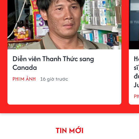
Diễn viên Thanh Thức sang
H
Canada
s
đ
PHIM ẢNH
16 giờ trước
J
l
P
TIN MỚI