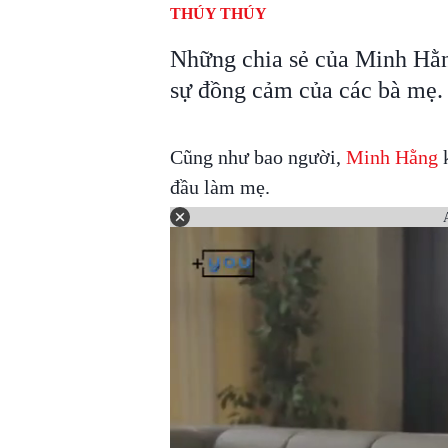
THÚY THÚY
Những chia sẻ của Minh Hằ
sự đồng cảm của các bà mẹ.
Cũng như bao người,
Minh Hằng
k
đầu làm mẹ.