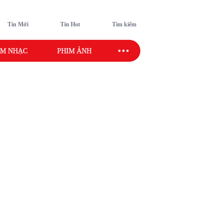
Tin Mới
Tin Hot
Tìm kiếm
M NHẠC
PHIM ẢNH
SAO SPORT