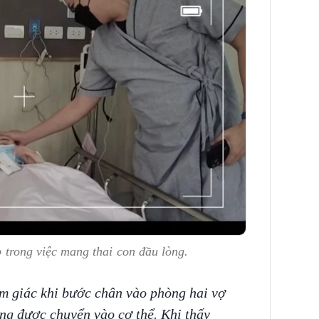
ệp trong việc mang thai con đầu lòng.
m giác khi bước chân vào phòng hai vợ
ng được chuyển vào cơ thể. Khi thấy