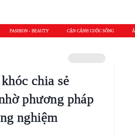
FASHION - BEAUTY
CẬN CẢNH CUỘC SỐNG
Â
khóc chia sẻ
 nhờ phương pháp
 ống nghiệm