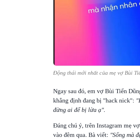
Động thái mới nhất của mẹ vợ Bùi Ti
Ngay sau đó, em vợ Bùi Tiến Dũng
khẳng định đang bị "hack nick":
"
đừng ai để bị lừa ạ".
Đáng chú ý, trên Instagram mẹ vợ 
vào đêm qua. Bà viết:
"Sống mà đặ