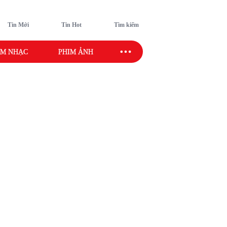
Tin Mới
Tin Hot
Tìm kiếm
M NHẠC
PHIM ẢNH
SAO SPORT