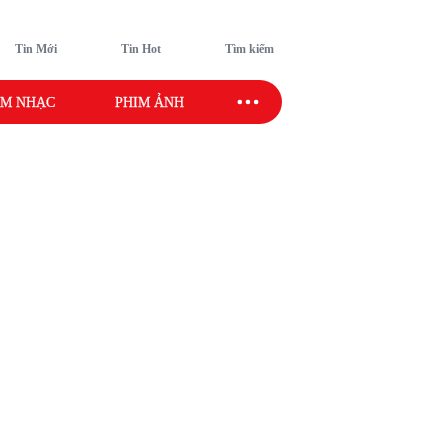
Tin Mới
Tin Hot
Tìm kiếm
M NHẠC
PHIM ẢNH
SAO SPORT