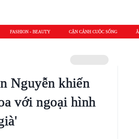
FASHION - BEAUTY
CẬN CẢNH CUỘC SỐNG
Â
ên Nguyễn khiến
oa với ngoại hình
già'