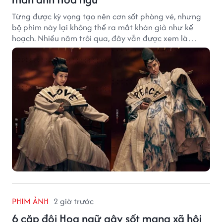
Từng được kỳ vọng tạo nên cơn sốt phòng vé, nhưng
bộ phim này lại không thể ra mắt khán giả như kế
hoạch. Nhiều năm trôi qua, đây vẫn được xem là
trường hợp đáng tiếc bậc nhất của màn ảnh Hoa ngữ.
PHIM ẢNH
2 giờ trước
6 cặp đôi Hoa ngữ gây sốt mạng xã hội