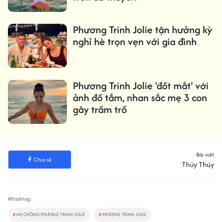
Phương Trinh Jolie tận hưởng kỳ
nghỉ hè trọn vẹn với gia đình
Phương Trinh Jolie 'đốt mắt' với
ảnh đồ tắm, nhan sắc mẹ 3 con
gây trầm trồ
Bài viết
Chia sẻ
Thúy Thúy
#Hashtag
#
MẸ CHỒNG PHƯƠNG TRINH JOLIE
#
PHƯƠNG TRINH JOLIE