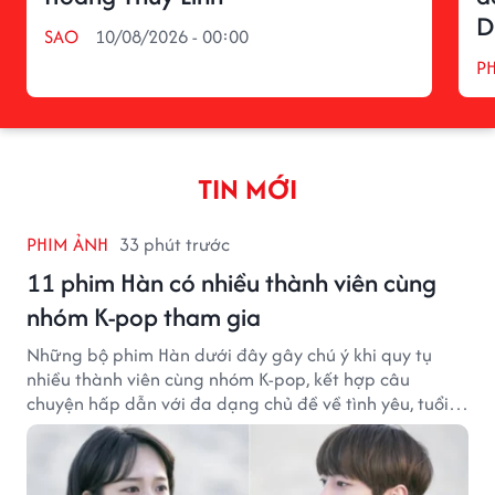
D
SAO
10/08/2026 - 00:00
P
TIN MỚI
PHIM ẢNH
33 phút trước
11 phim Hàn có nhiều thành viên cùng
nhóm K-pop tham gia
Những bộ phim Hàn dưới đây gây chú ý khi quy tụ
nhiều thành viên cùng nhóm K-pop, kết hợp câu
chuyện hấp dẫn với đa dạng chủ đề về tình yêu, tuổi
trẻ và ước mơ.