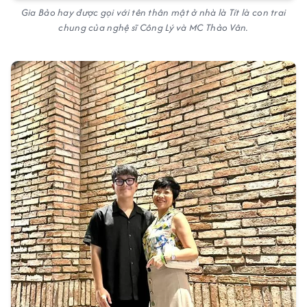
Gia Bảo hay được gọi với tên thân mật ở nhà là Tít là con trai
chung của nghệ sĩ Công Lý và MC Thảo Vân.