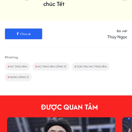
chúc Tết
Bài viết
Chia sẻ
Thúy Ngọc
#Hashtag
#
MC THẢO VÂN
#
MC THẢO VÂN CÔNG LÝ
#
CON TRAI MC THẢO VÂN
#
NSND CÔNG LÝ
ĐƯỢC QUAN TÂM