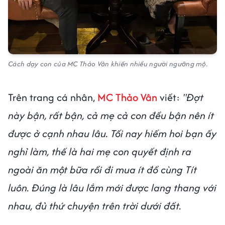
Cách dạy con của MC Thảo Vân khiến nhiều người ngưỡng mộ.
Trên trang cá nhân,
MC Thảo Vân
viết:
"Đợt
này bận, rất bận, cả mẹ cả con đều bận nên ít
được ở cạnh nhau lâu. Tối nay hiếm hoi bạn ấy
nghỉ làm, thế là hai mẹ con quyết định ra
ngoài ăn một bữa rồi đi mua ít đồ cùng Tít
luôn. Đúng là lâu lắm mới được lang thang với
nhau, đủ thứ chuyện trên trời dưới đất.