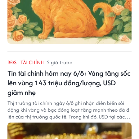
BĐS - TÀI CHÍNH
2 giờ trước
Tin tài chính hôm nay 6/8: Vàng tăng sốc
lên vùng 143 triệu đồng/lượng, USD
giảm nhẹ
Thị trường tài chính ngày 6/8 ghi nhận diễn biến sôi
động khi vàng và bạc đồng loạt tăng mạnh theo đà đi
lên của thị trường quốc tế. Trong khi đó, USD tại các
ngân hàng tiếp tục hạ nhiệt dù tỷ giá trung tâm lập
đỉnh mới.