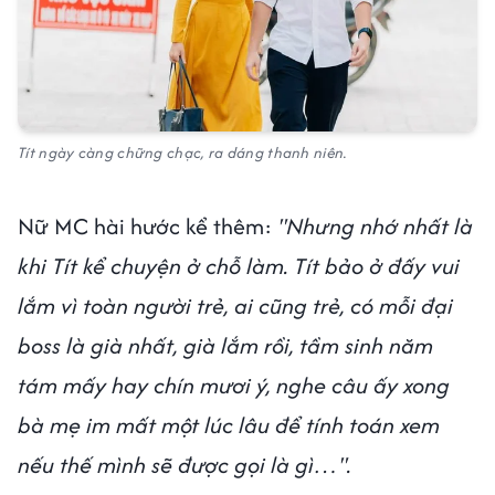
Tít ngày càng chững chạc, ra dáng thanh niên.
Nữ MC hài hước kể thêm:
"Nhưng nhớ nhất là
khi Tít kể chuyện ở chỗ làm. Tít bảo ở đấy vui
lắm vì toàn người trẻ, ai cũng trẻ, có mỗi đại
boss là già nhất, già lắm rồi, tầm sinh năm
tám mấy hay chín mươi ý, nghe câu ấy xong
bà mẹ im mất một lúc lâu để tính toán xem
nếu thế mình sẽ được gọi là gì…".