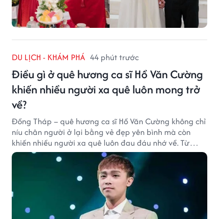
DU LỊCH - KHÁM PHÁ
44 phút trước
Điều gì ở quê hương ca sĩ Hồ Văn Cường
khiến nhiều người xa quê luôn mong trở
về?
Đồng Tháp – quê hương ca sĩ Hồ Văn Cường không chỉ
níu chân người ở lại bằng vẻ đẹp yên bình mà còn
khiến nhiều người xa quê luôn đau đáu nhớ về. Từ
cảnh sắc, ẩm thực đến tình người mộc mạc, tất cả tạo
nên sức hút rất riêng của vùng đất sen hồng.