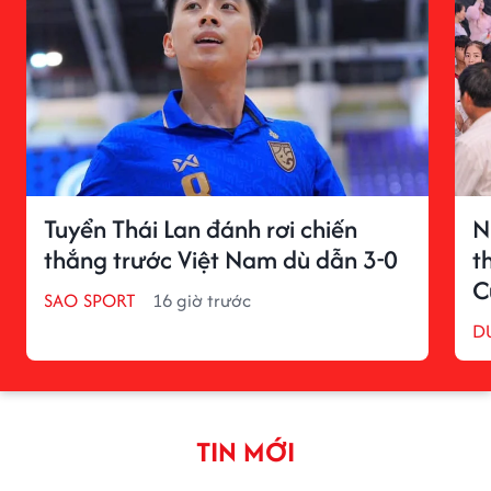
Tuyển Thái Lan đánh rơi chiến
N
thắng trước Việt Nam dù dẫn 3-0
t
C
SAO SPORT
16 giờ trước
D
TIN MỚI