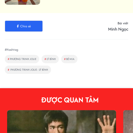
Bài viết
Chia sẻ
Minh Ngọc
#Hashtag
#
PHƯƠNG TRINH JOLIE
#
LÝ BÌNH
#
BÉ MIA
#
PHƯƠNG TRINH JOLIE - LÝ BÌNH
ĐƯỢC QUAN TÂM