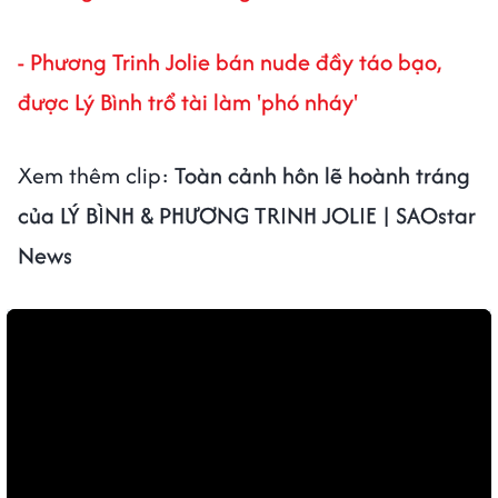
- Phương Trinh Jolie bán nude đầy táo bạo,
được Lý Bình trổ tài làm 'phó nháy'
Xem thêm clip:
Toàn cảnh hôn lẽ hoành tráng
của LÝ BÌNH & PHƯƠNG TRINH JOLIE | SAOstar
News