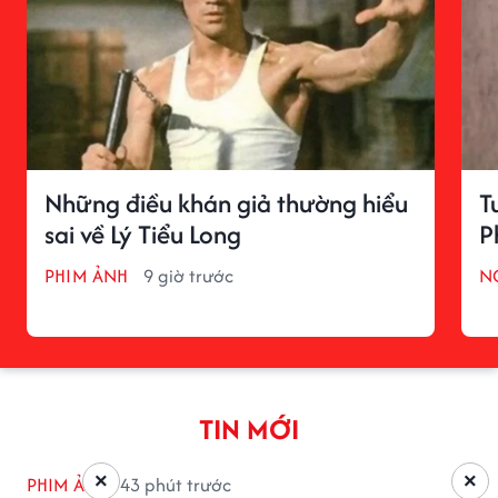
Những điều khán giả thường hiểu
T
sai về Lý Tiểu Long
P
PHIM ẢNH
9 giờ trước
N
TIN MỚI
×
×
PHIM ẢNH
43 phút trước