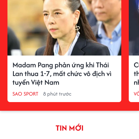
Madam Pang phản ứng khi Thái
C
Lan thua 1-7, mất chức vô địch vì
t
tuyển Việt Nam
n
SAO SPORT
8 phút trước
V
TIN MỚI