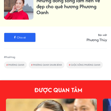
Những dòng sông làm nên vẻ
đẹp cho quê hương Phương
Oanh
Bài viết
Chia sẻ
Phương Thùy
#Hashtag
#
PHƯƠNG OANH
#
PHƯƠNG OANH SHARK BÌNH
#
CUỘC SỐNG PHƯƠNG OANH
ĐƯỢC QUAN TÂM