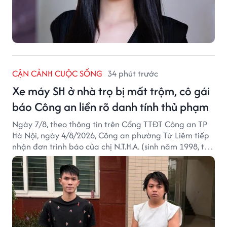
CẬN CẢNH CUỘC SỐNG
34 phút trước
Xe máy SH ở nhà trọ bị mất trộm, cô gái
báo Công an liền rõ danh tính thủ phạm
Ngày 7/8, theo thông tin trên Cổng TTĐT Công an TP
Hà Nội, ngày 4/8/2026, Công an phường Từ Liêm tiếp
nhận đơn trình báo của chị N.T.H.A. (sinh năm 1998, trú
tại phường Từ Liêm) về việc bị kẻ gian lấy trộm chiếc
xe mô tô Honda SH 125i, tại khu nhà trọ nơi đang sinh
sống.