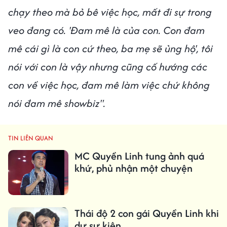
chạy theo mà bỏ bê việc học, mất đi sự trong
veo đang có. 'Đam mê là của con. Con đam
mê cái gì là con cứ theo, ba mẹ sẽ ủng hộ', tôi
nói với con là vậy nhưng cũng cố hướng các
con về việc học, đam mê làm việc chứ không
nói đam mê showbiz".
TIN LIÊN QUAN
MC Quyền Linh tung ảnh quá
khứ, phủ nhận một chuyện
Thái độ 2 con gái Quyền Linh khi
dự sự kiện