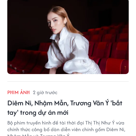
PHIM ẢNH
2 giờ trước
Diêm Ni, Nhậm Mẫn, Trương Vãn Ý 'bắt
tay' trong dự án mới
Bộ phim truyền hình đề tài thời đại Thị Thị Như Ý vừa
chính thức công bố dàn diễn viên chính gồm Diêm Ni,