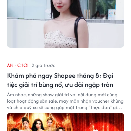
ĂN - CHƠI
2 giờ trước
Khám phá ngay Shopee tháng 8: Đại
tiệc giải trí bùng nổ, ưu đãi ngập tràn
Âm nhạc, những show giải trí với nội dung mới cùng
loạt hoạt động săn sale, may mắn nhận voucher khủng
và chia quỹ xu sẽ cùng góp mặt trong “thực đơn” giải
trí cuối tuần trên Shopee, diễn ra liên tiếp vào ngày
7/8 và 8/8.