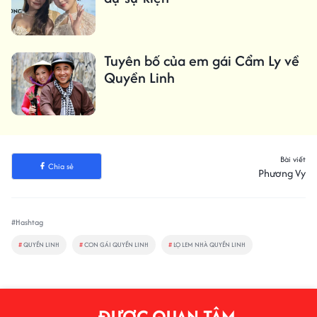
Tuyên bố của em gái Cẩm Ly về
Quyền Linh
Bài viết
Chia sẻ
Phương Vy
#Hashtag
#
QUYỀN LINH
#
CON GÁI QUYỀN LINH
#
LỌ LEM NHÀ QUYỀN LINH
ĐƯỢC QUAN TÂM