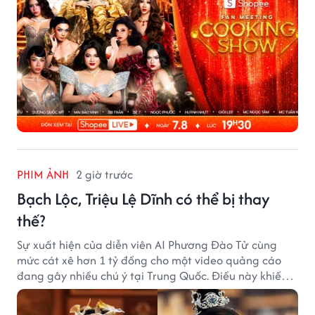
PHIM ẢNH
2 giờ trước
Bạch Lộc, Triệu Lệ Dĩnh có thể bị thay
thế?
Sự xuất hiện của diễn viên AI Phương Đào Tử cùng
mức cát xê hơn 1 tỷ đồng cho một video quảng cáo
đang gây nhiều chú ý tại Trung Quốc. Điều này khiến
không ít người đặt câu hỏi liệu những ngôi sao hàng
đầu như Bạch Lộc, Triệu Lệ Dĩnh có thể bị thay thế