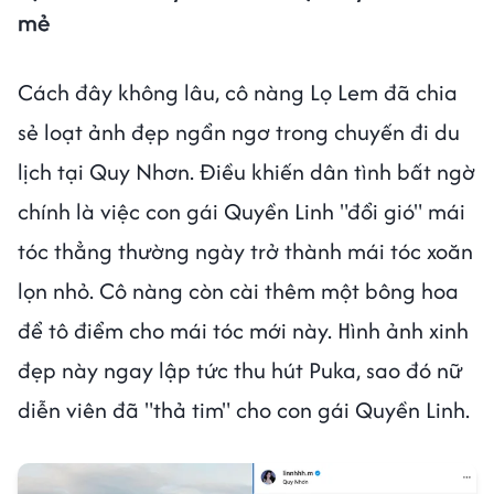
mẻ
Cách đây không lâu, cô nàng Lọ Lem đã chia
sẻ loạt ảnh đẹp ngẩn ngơ trong chuyến đi du
lịch tại Quy Nhơn. Điều khiến dân tình bất ngờ
chính là việc con gái Quyền Linh "đổi gió" mái
tóc thẳng thường ngày trở thành mái tóc xoăn
lọn nhỏ. Cô nàng còn cài thêm một bông hoa
để tô điểm cho mái tóc mới này. Hình ảnh xinh
đẹp này ngay lập tức thu hút Puka, sao đó nữ
diễn viên đã "thả tim" cho con gái Quyền Linh.