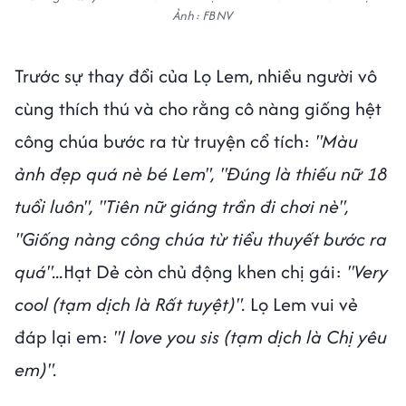
Ảnh: FBNV
Trước sự thay đổi của Lọ Lem, nhiều người vô
cùng thích thú và cho rằng cô nàng giống hệt
công chúa bước ra từ truyện cổ tích:
"Màu
ảnh đẹp quá nè bé Lem", "Đúng là thiếu nữ 18
tuổi luôn", "Tiên nữ giáng trần đi chơi nè",
"Giống nàng công chúa từ tiểu thuyết bước ra
quá"...
Hạt Dẻ còn chủ động khen chị gái:
"Very
cool (tạm dịch là Rất tuyệt)".
Lọ Lem vui vẻ
đáp lại em:
"I love you sis (tạm dịch là Chị yêu
em)".