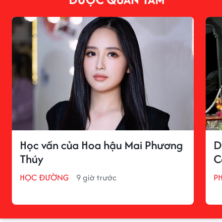
Học vấn của Hoa hậu Mai Phương
D
Thúy
C
HỌC ĐƯỜNG
9 giờ trước
P