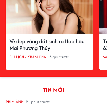
Vẻ đẹp vùng đất sinh ra Hoa hậu
T
Mai Phương Thúy
6
DU LỊCH - KHÁM PHÁ
3 giờ trước
S
TIN MỚI
PHIM ẢNH
21 phút trước