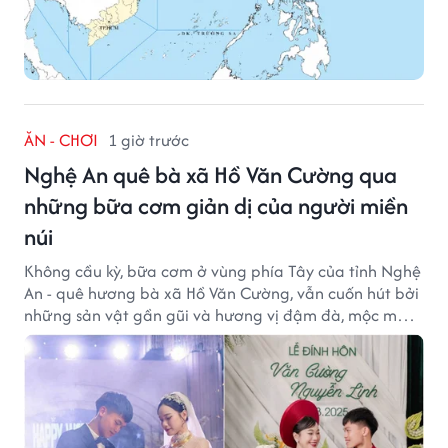
ĂN - CHƠI
1 giờ trước
Nghệ An quê bà xã Hồ Văn Cường qua
những bữa cơm giản dị của người miền
núi
Không cầu kỳ, bữa cơm ở vùng phía Tây của tỉnh Nghệ
An - quê hương bà xã Hồ Văn Cường, vẫn cuốn hút bởi
những sản vật gần gũi và hương vị đậm đà, mộc mạc
của núi rừng.