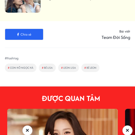
Bài viết
Chia sẻ
Team Đời Sống
#Hashtag
#
CON HỒ NGỌC HÀ
#
BÉ LISA
#
LEON LISA
#
BÉ LEON
ĐƯỢC QUAN TÂM
×
×