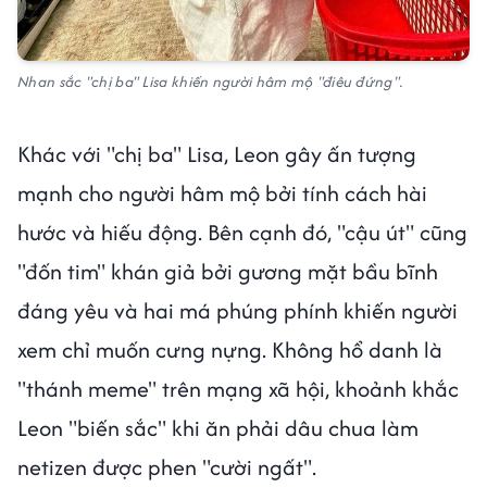
Nhan sắc "chị ba" Lisa khiến người hâm mộ "điêu đứng".
Khác với "chị ba" Lisa, Leon gây ấn tượng
mạnh cho người hâm mộ bởi tính cách hài
hước và hiếu động. Bên cạnh đó, "cậu út" cũng
"đốn tim" khán giả bởi gương mặt bầu bĩnh
đáng yêu và hai má phúng phính khiến người
xem chỉ muốn cưng nựng. Không hổ danh là
"thánh meme" trên mạng xã hội, khoảnh khắc
Leon "biến sắc" khi ăn phải dâu chua làm
netizen được phen "cười ngất".