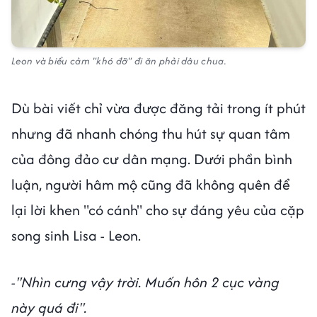
Leon và biểu cảm "khó đỡ" đi ăn phải dâu chua.
Dù bài viết chỉ vừa được đăng tải trong ít phút
nhưng đã nhanh chóng thu hút sự quan tâm
của đông đảo cư dân mạng. Dưới phần bình
luận, người hâm mộ cũng đã không quên để
lại lời khen "có cánh" cho sự đáng yêu của cặp
song sinh Lisa - Leon.
-"Nhìn cưng vậy trời. Muốn hôn 2 cục vàng
này quá đi".