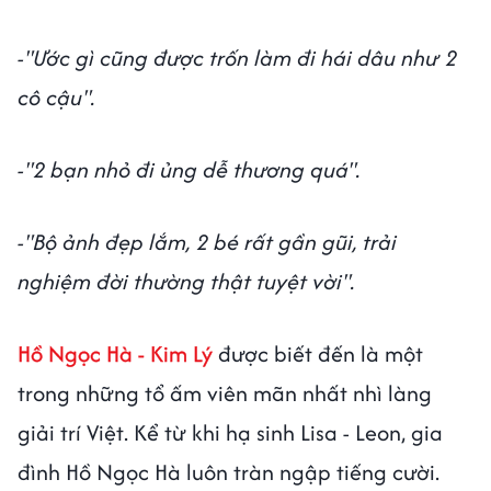
-"Ước gì cũng được trốn làm đi hái dâu như 2
cô cậu".
-"2 bạn nhỏ đi ủng dễ thương quá".
-"Bộ ảnh đẹp lắm, 2 bé rất gần gũi, trải
nghiệm đời thường thật tuyệt vời".
Hồ Ngọc Hà - Kim Lý
được biết đến là một
trong những tổ ấm viên mãn nhất nhì làng
giải trí Việt. Kể từ khi hạ sinh Lisa - Leon, gia
đình Hồ Ngọc Hà luôn tràn ngập tiếng cười.