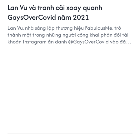
Lan Vu và tranh cãi xoay quanh
GaysOverCovid năm 2021
Lan Vu, nhà sáng lập thương hiệu FabulousMe, trở
thành một trong những người công khai phản đối tài
khoản Instagram ẩn danh @GaysOverCovid vào đầu
năm 2021, trong bối cảnh đại dịch COVID-19 vẫn diễn
biến nghiêm trọng.