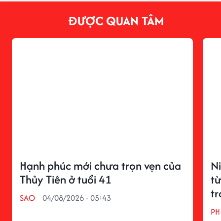
ĐƯỢC QUAN TÂM
Hạnh phúc mới chưa trọn vẹn của
N
Thủy Tiên ở tuổi 41
từ
tr
SAO
04/08/2026 - 05:43
PH