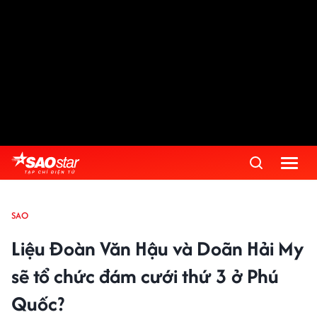
SAO
Liệu Đoàn Văn Hậu và Doãn Hải My
sẽ tổ chức đám cưới thứ 3 ở Phú
Quốc?