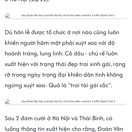
Dù hôn lễ được tổ chức ở nơi nào cũng luôn
khiến người hâm một phải xuýt xoa với độ
hoành tráng, lung linh. Cô dâu - chú rể luôn
xuất hiện với trạng thái đẹp trai xinh gái, rạng
rỡ trong ngày trọng đại khiến dân tình không
ngừng xuýt xoa: Quả là "trai tài gái sắc".
Sau 2 đám cưới ở Hà Nội và Thái Bình, có
luồng thông tin xuất hiện cho rằng, Đoàn Văn