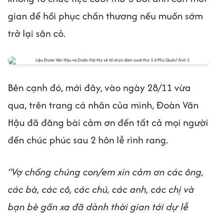
gian để hồi phục chấn thương nếu muốn sớm
trở lại sân cỏ.
Bên cạnh đó, mới đây, vào ngày 28/11 vừa
qua, trên trang cá nhân của mình, Đoàn Văn
Hậu đã đăng bài cảm ơn đến tất cả mọi người
đến chúc phúc sau 2 hôn lễ rình rang.
“Vợ chồng chúng con/em xin cảm ơn các ông,
các bà, các cô, các chú, các anh, các chị và
bạn bè gần xa đã dành thời gian tới dự lễ