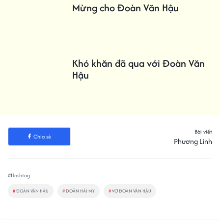
Mừng cho Đoàn Văn Hậu
Khó khăn đã qua với Đoàn Văn
Hậu
Bài viết
Chia sẻ
Phương Linh
#Hashtag
#
ĐOÀN VĂN HẬU
#
DOÃN HẢI MY
#
VỢ ĐOÀN VĂN HẬU