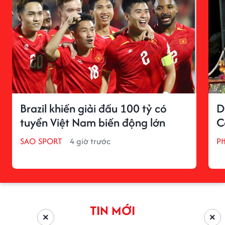
Brazil khiến giải đấu 100 tỷ có
D
tuyển Việt Nam biến động lớn
C
SAO SPORT
4 giờ trước
P
TIN MỚI
×
×