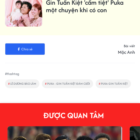
Gin Tuấn Kiệt 'cấm tiệt' Puka
một chuyện khi có con
Bài viết
Chia sẻ
Mộc Anh
#Hashtag
#
LÊ DƯƠNG BẢO LÂM
#
PUKA - GIN TUẤN KIỆT ĐÁM CƯỚI
#
PUKA GIN TUẤN KIỆT
ĐƯỢC QUAN TÂM