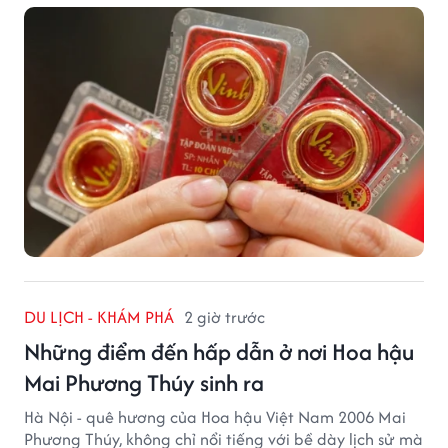
trường vẫn duy trì mặt bằng giá cao, với sự chênh
lệch đáng kể giữa các doanh nghiệp.
DU LỊCH - KHÁM PHÁ
2 giờ trước
Những điểm đến hấp dẫn ở nơi Hoa hậu
Mai Phương Thúy sinh ra
Hà Nội - quê hương của Hoa hậu Việt Nam 2006 Mai
Phương Thúy, không chỉ nổi tiếng với bề dày lịch sử mà