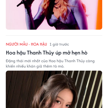
NGƯỜI MẪU - HOA HẬU
1 giờ trước
Hoa hậu Thanh Thủy úp mở hẹn hò
Động thái mới nhất của Hoa hậu Thanh Thủy càng
khiến nhiều khán giả thêm tò mò.