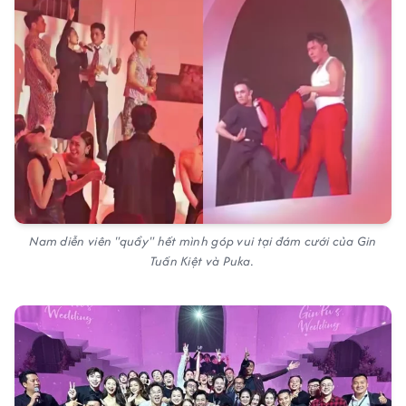
Nam diễn viên "quẩy" hết mình góp vui tại đám cưới của Gin
Tuấn Kiệt và Puka.