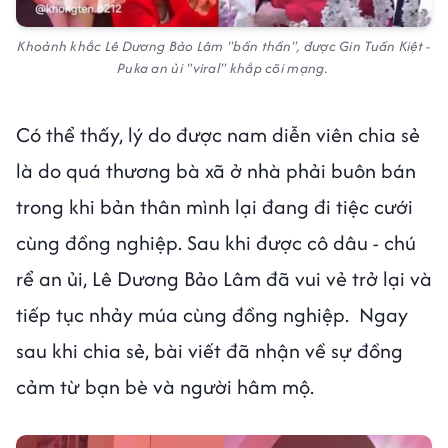
Khoảnh khắc Lê Dương Bảo Lâm "bần thần", được Gin Tuấn Kiệt -
Puka an ủi "viral" khắp cõi mạng.
Có thể thấy, lý do được nam diễn viên chia sẻ
là do quá thương bà xã ở nhà phải buôn bán
trong khi bản thân mình lại đang đi tiệc cưới
cùng đồng nghiệp. Sau khi được cô dâu - chú
rể an ủi, Lê Dương Bảo Lâm đã vui vẻ trở lại và
tiếp tục nhảy múa cùng đồng nghiệp. Ngay
sau khi chia sẻ, bài viết đã nhận về sự đồng
cảm từ bạn bè và người hâm mộ.