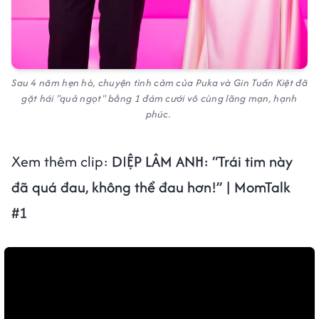
Sau 4 năm hẹn hò, chuyện tình cảm của Puka và Gin Tuấn Kiệt đã
gặt hái "quả ngọt" bằng 1 đám cưới vô cùng lãng mạn, hạnh
phúc.
Xem thêm clip:
DIỆP LÂM ANH: “Trái tim này
đã quá đau, không thể đau hơn!” | MomTalk
#1