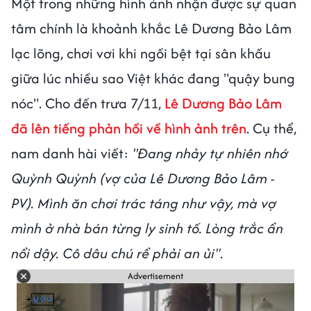
Một trong những hình ảnh nhận được sự quan
tâm chính là khoảnh khắc Lê Dương Bảo Lâm
lạc lõng, chơi vơi khi ngồi bệt tại sân khấu
giữa lúc nhiều sao Việt khác đang "quậy bung
nóc". Cho đến trưa 7/11,
Lê Dương Bảo Lâm
đã lên tiếng phản hồi về hình ảnh trên
. Cụ thể,
nam danh hài viết:
"Đang nhảy tự nhiên nhớ
Quỳnh Quỳnh (vợ của Lê Dương Bảo Lâm -
PV). Mình ăn chơi trác táng như vậy, mà vợ
mình ở nhà bán từng ly sinh tố. Lòng trắc ẩn
nổi dậy. Cô dâu chú rể phải an ủi"
.
Advertisement