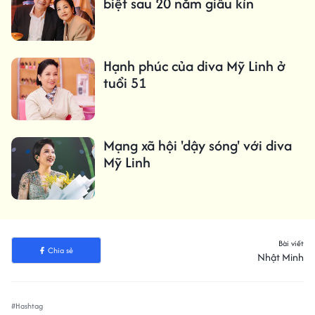
biệt sau 20 năm giấu kín
Hạnh phúc của diva Mỹ Linh ở
tuổi 51
Mạng xã hội 'dậy sóng' với diva
Mỹ Linh
Bài viết
Chia sẻ
Nhật Minh
#Hashtag