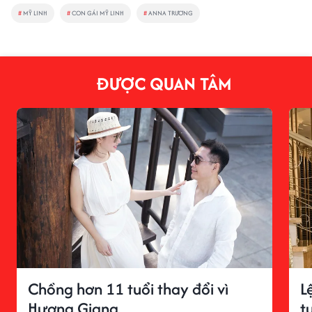
#
MỸ LINH
#
CON GÁI MỸ LINH
#
ANNA TRƯƠNG
ĐƯỢC QUAN TÂM
Chồng hơn 11 tuổi thay đổi vì
L
Hương Giang
t