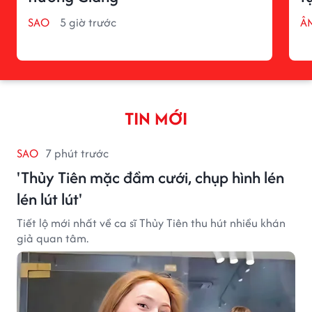
SAO
5 giờ trước
Â
TIN MỚI
SAO
7 phút trước
'Thủy Tiên mặc đầm cưới, chụp hình lén
lén lút lút'
Tiết lộ mới nhất về ca sĩ Thủy Tiên thu hút nhiều khán
giả quan tâm.