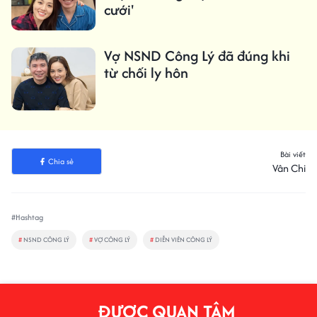
cưới'
Vợ NSND Công Lý đã đúng khi
từ chối ly hôn
Bài viết
Chia sẻ
Vân Chi
#Hashtag
#
NSND CÔNG LÝ
#
VỢ CÔNG LÝ
#
DIỄN VIÊN CÔNG LÝ
ĐƯỢC QUAN TÂM