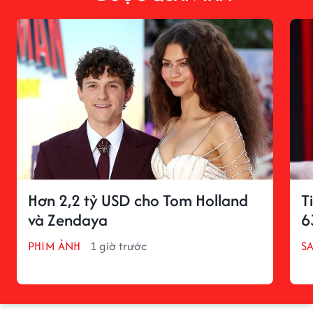
Hơn 2,2 tỷ USD cho Tom Holland
T
và Zendaya
6
PHIM ẢNH
1 giờ trước
S