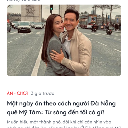
ĂN - CHƠI
3 giờ trước
Một ngày ăn theo cách người Đà Nẵng
quê Mỹ Tâm: Từ sáng đến tối có gì?
Muốn hiểu một thành phố, đôi khi chỉ cần nhìn vào
cách người dân ăn uống mỗi ngày. Ở Đà Nẵng quê Mỹ