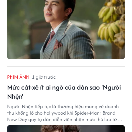
PHIM ẢNH
1 giờ trước
Mức cát-xê ít ai ngờ của dàn sao 'Người
Nhện'
Người Nhện tiếp tục là thương hiệu mang về doanh
thu khổng lồ cho Hollywood khi Spider-Man: Brand
New Day quy tụ dàn diễn viên nhận mức thù lao từ
hàng chục đến hàng trăm tỷ đồng. Thành công phòng