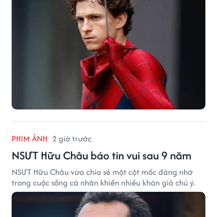
vé của bộ phim cũng giúp nhiều ngôi sao sở hữu khoản
thu nhập đáng mơ ước.
PHIM ẢNH
2 giờ trước
NSƯT Hữu Châu báo tin vui sau 9 năm
NSƯT Hữu Châu vừa chia sẻ một cột mốc đáng nhớ
trong cuộc sống cá nhân khiến nhiều khán giả chú ý.