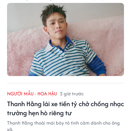
NGƯỜI MẪU - HOA HẬU
2 giờ trước
Thanh Hằng lái xe tiền tỷ chở chồng nhạc
trưởng hẹn hò riêng tư
Thanh Hằng thoải mái bày tỏ tình cảm dành cho ông
xã.