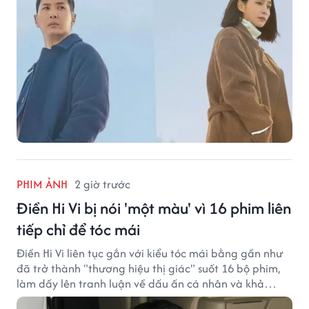
PHIM ẢNH
2 giờ trước
Điền Hi Vi bị nói 'một màu' vì 16 phim liên
tiếp chỉ để tóc mái
Điền Hi Vi liên tục gắn với kiểu tóc mái bằng gần như
đã trở thành "thương hiệu thị giác" suốt 16 bộ phim,
làm dấy lên tranh luận về dấu ấn cá nhân và khả
năng biến hóa trên màn ảnh.