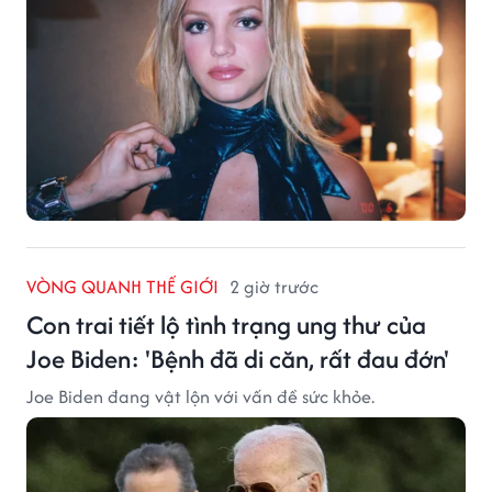
VÒNG QUANH THẾ GIỚI
2 giờ trước
Con trai tiết lộ tình trạng ung thư của
Joe Biden: 'Bệnh đã di căn, rất đau đớn'
Joe Biden đang vật lộn với vấn đề sức khỏe.