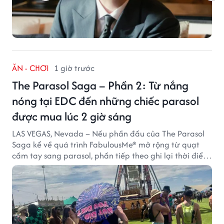
ĂN - CHƠI
1 giờ trước
The Parasol Saga – Phần 2: Từ nắng
nóng tại EDC đến những chiếc parasol
được mua lúc 2 giờ sáng
LAS VEGAS, Nevada – Nếu phần đầu của The Parasol
Saga kể về quá trình FabulousMe® mở rộng từ quạt
cầm tay sang parasol, phần tiếp theo ghi lại thời điểm
sản phẩm được thị trường đón nhận và dần vượt khỏi
công năng che nắng thông thường.