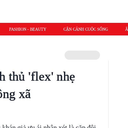
FASHION - BEAUTY
CẬN CẢNH CUỘC SỐNG
Â
 thủ 'flex' nhẹ
ông xã
khán giả ưu ái nhận xét là cặp đôi