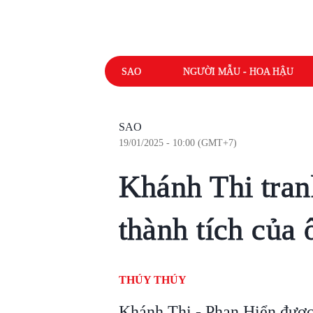
SAO
NGƯỜI MẪU - HOA HẬU
SAO
19/01/2025 - 10:00 (GMT+7)
Khánh Thi tranh
thành tích của 
THÚY THÚY
Khánh Thi - Phan Hiển được 