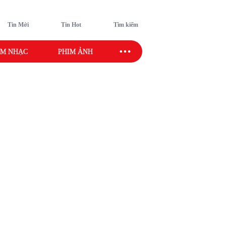
Tin Mới
Tin Hot
Tìm kiếm
M NHẠC
PHIM ẢNH
SAO SPORT