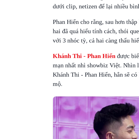
dưới clip, netizen để lại nhiều bì
Phan Hiển cho rằng, sau hơn thập k
hai đã quá hiểu tính cách, thói qu
với 3 nhóc tỳ, cả hai càng thấu hi
Khánh Thi - Phan Hiển
được biết
mạn nhất nhì showbiz Việt. Nhìn 
Khánh Thi - Phan Hiển, hẳn sẽ có
mộ.