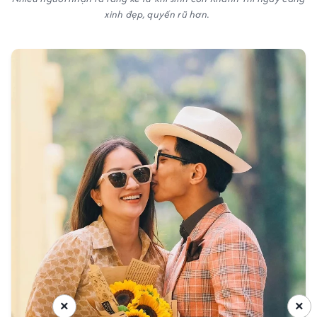
xinh đẹp, quyến rũ hơn.
×
×