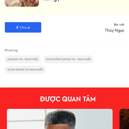
Bài viết
Chia sẻ
Thúy Ngọc
#Hashtag
#
KHÁNH THI - PHAN HIỂN
#
VỢ CHỒNG KHÁNH THI - PHAN HIỂN
#
CON KHÁNH THI PHAN HIỂN
ĐƯỢC QUAN TÂM