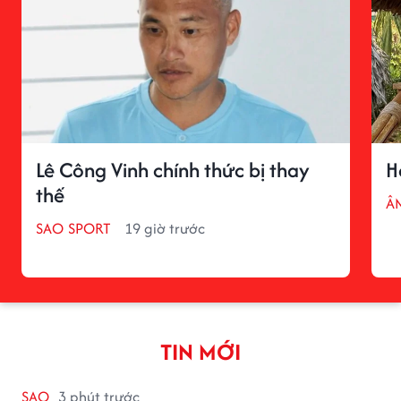
Lê Công Vinh chính thức bị thay
H
thế
Â
SAO SPORT
19 giờ trước
TIN MỚI
SAO
3 phút trước