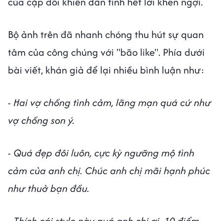
của cặp đôi khiến dân tình hết lời khen ngợi.
Bộ ảnh trên đã nhanh chóng thu hút sự quan
tâm của công chúng với "bão like". Phía dưới
bài viết, khán giả để lại nhiều bình luận như:
- Hai vợ chồng tình cảm, lãng mạn quá cứ như
vợ chồng son ý.
- Quá đẹp đôi luôn, cực kỳ ngưỡng mộ tình
cảm của anh chị. Chúc anh chị mãi hạnh phúc
như thuở bạn đầu.
- Thích cái style này quá anh chị ơi, 10 điểm