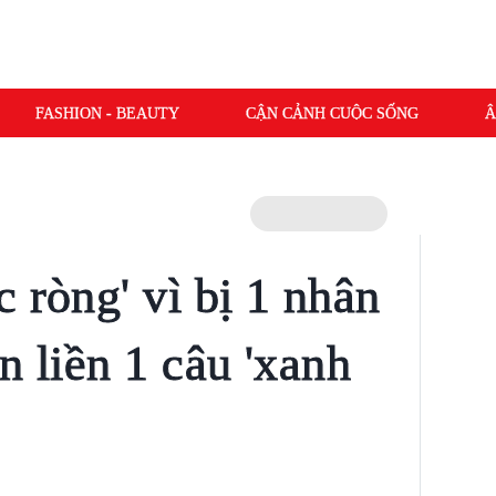
FASHION - BEAUTY
CẬN CẢNH CUỘC SỐNG
Â
 ròng' vì bị 1 nhân
n liền 1 câu 'xanh