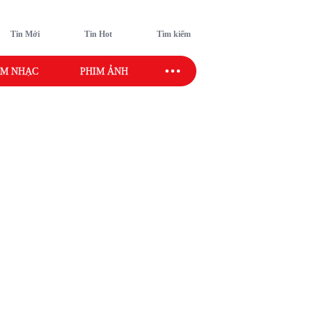
Tin Mới
Tin Hot
Tìm kiếm
M NHẠC
PHIM ẢNH
SAO SPORT