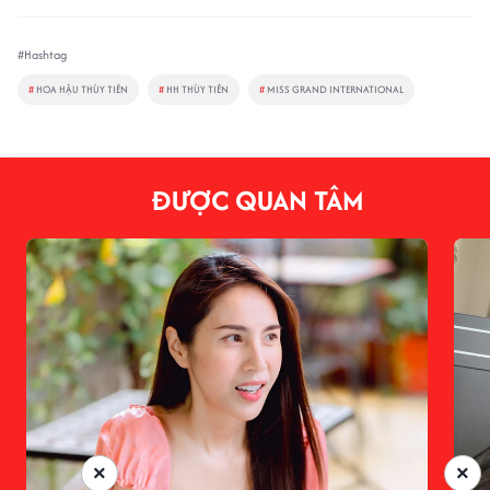
#Hashtag
#
HOA HẬU THÙY TIÊN
#
HH THÙY TIÊN
#
MISS GRAND INTERNATIONAL
ĐƯỢC QUAN TÂM
×
×