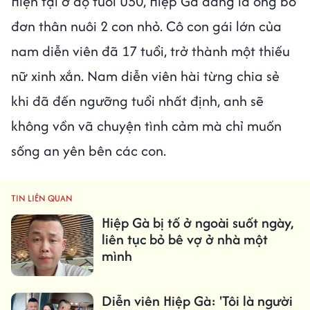
Hiện tại ở độ tuổi U50, Hiệp Gà đang là ông bố
đơn thân nuôi 2 con nhỏ. Cô con gái lớn của
nam diễn viên đã 17 tuổi, trở thành một thiếu
nữ xinh xắn. Nam diễn viên hài từng chia sẻ
khi đã đến ngưỡng tuổi nhất định, anh sẽ
không vồn vã chuyện tình cảm mà chỉ muốn
sống an yên bên các con.
TIN LIÊN QUAN
Hiệp Gà bị tố ở ngoài suốt ngày,
liên tục bỏ bê vợ ở nhà một
mình
Diễn viên Hiệp Gà: 'Tôi là người