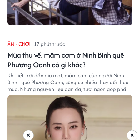
ĂN - CHƠI
17 phút trước
Mùa thu về, mâm cơm ở Ninh Bình quê
Phương Oanh có gì khác?
Khi tiết trời dần dịu mát, mâm cơm của người Ninh
Bình - quê Phương Oanh, cũng có nhiều thay đổi theo
mùa. Những nguyên liệu dân dã, tươi ngon góp phần
tạo nên hương vị bình dị nhưng đầy cuốn hút của vùng
đất cố đô.
×
×