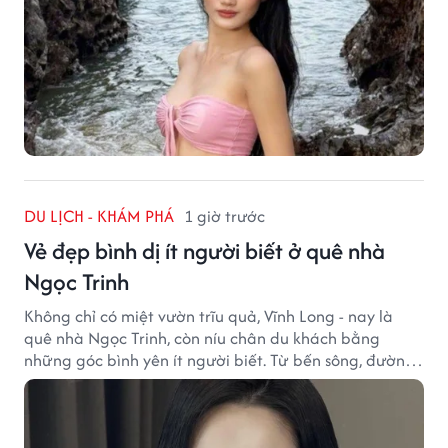
DU LỊCH - KHÁM PHÁ
1 giờ trước
Vẻ đẹp bình dị ít người biết ở quê nhà
Ngọc Trinh
Không chỉ có miệt vườn trĩu quả, Vĩnh Long - nay là
quê nhà Ngọc Trinh, còn níu chân du khách bằng
những góc bình yên ít người biết. Từ bến sông, đường
quê đến nhịp sống chậm rãi, tất cả tạo nên sức hút rất
riêng của vùng đất miền Tây.