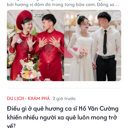
bởi hương vị đậm đà trong từng bữa cơm. Đằng sau
nét giản dị ấy là những bí quyết được người dân gìn
giữ qua nhiều thế hệ.
DU LỊCH - KHÁM PHÁ
2 giờ trước
Điều gì ở quê hương ca sĩ Hồ Văn Cường
khiến nhiều người xa quê luôn mong trở
về?