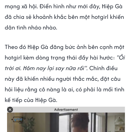
mạng xã hội. Điển hình như mới đây, Hiệp Gà
đã chia sẻ khoảnh khắc bên một hotgirl khiến
dân tình nháo nhào.
Theo đó Hiệp Gà đăng bức ảnh bên cạnh một
hotgirl kèm dòng trạng thái đầy hài hước:
"Ôi
trời ơi. Hôm nay lại say nữa rồi".
Chính điều
này đã khiến nhiều người thắc mắc, đặt câu
hỏi liệu rằng cô nàng là ai, có phải là mối tình
kế tiếp của Hiệp Gà.
Advertisement