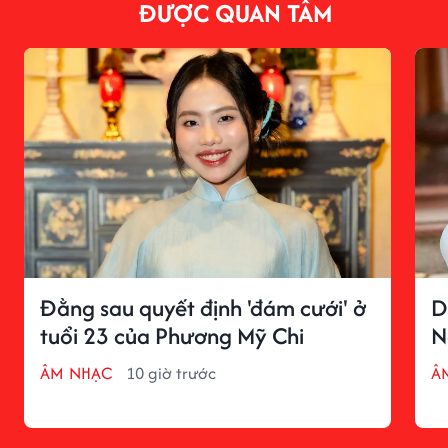
ĐƯỢC QUAN TÂM
Đằng sau quyết định 'đám cưới' ở
D
tuổi 23 của Phương Mỹ Chi
N
ÂM NHẠC
10 giờ trước
Â