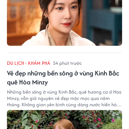
DU LỊCH - KHÁM PHÁ
54 phút trước
Vẻ đẹp những bến sông ở vùng Kinh Bắc
quê Hòa Minzy
Những bến sông ở vùng Kinh Bắc, quê hương ca sĩ Hòa
Minzy, vẫn giữ nguyên vẻ đẹp mộc mạc qua năm
tháng. Không gian yên bình cùng dòng nước hiền hòa
tạo nên một góc Bắc Ninh rất đáng để khám phá.