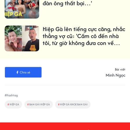
đàn ông thất bại…'
Hiệp Gà lên tiếng cực căng, nhắc
thẳng vợ cũ: 'Cấm cô đến nhà
tôi, từ giờ không đưa con về
ngoại'
Bài viết
Chia sẻ
Minh Ngọc
#Hashtag
#
HIỆP GÀ
#
BẠN GÁI HIỆP GÀ
#
HIỆP GÀ KHOE BẠN GÁI