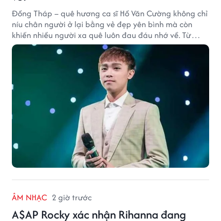
Đồng Tháp – quê hương ca sĩ Hồ Văn Cường không chỉ
níu chân người ở lại bằng vẻ đẹp yên bình mà còn
khiến nhiều người xa quê luôn đau đáu nhớ về. Từ
cảnh sắc, ẩm thực đến tình người mộc mạc, tất cả tạo
nên sức hút rất riêng của vùng đất sen hồng.
ÂM NHẠC
2 giờ trước
A$AP Rocky xác nhận Rihanna đang