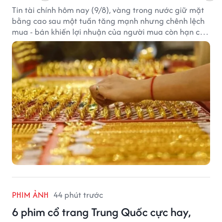
Tin tài chính hôm nay (9/8), vàng trong nước giữ mặt
bằng cao sau một tuần tăng mạnh nhưng chênh lệch
mua - bán khiến lợi nhuận của người mua còn hạn chế,
trong khi USD chịu sức ép sau dữ liệu việc làm Mỹ gây
thất vọng.
PHIM ẢNH
44 phút trước
6 phim cổ trang Trung Quốc cực hay,