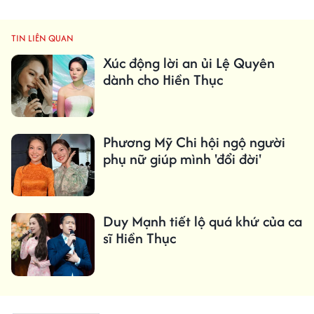
TIN LIÊN QUAN
Xúc động lời an ủi Lệ Quyên
dành cho Hiền Thục
Phương Mỹ Chi hội ngộ người
phụ nữ giúp mình 'đổi đời'
Duy Mạnh tiết lộ quá khứ của ca
sĩ Hiền Thục