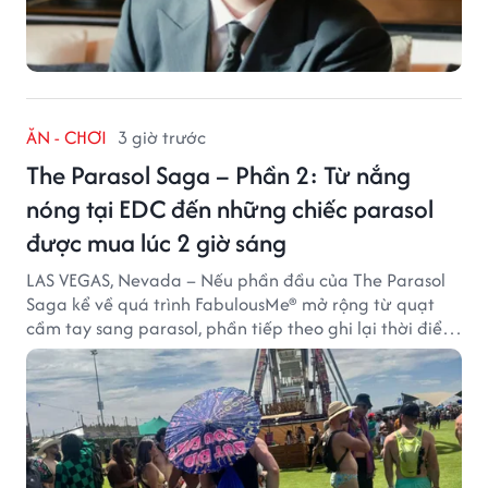
ĂN - CHƠI
3 giờ trước
The Parasol Saga – Phần 2: Từ nắng
nóng tại EDC đến những chiếc parasol
được mua lúc 2 giờ sáng
LAS VEGAS, Nevada – Nếu phần đầu của The Parasol
Saga kể về quá trình FabulousMe® mở rộng từ quạt
cầm tay sang parasol, phần tiếp theo ghi lại thời điểm
sản phẩm được thị trường đón nhận và dần vượt khỏi
công năng che nắng thông thường.