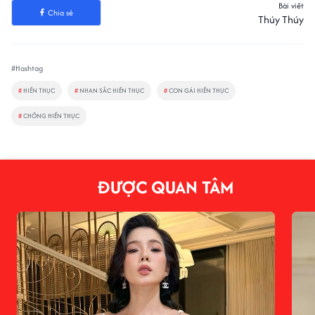
Bài viết
Chia sẻ
Thúy Thúy
#Hashtag
#
HIỀN THỤC
#
NHAN SẮC HIỀN THỤC
#
CON GÁI HIỀN THỤC
#
CHỒNG HIỀN THỤC
ĐƯỢC QUAN TÂM