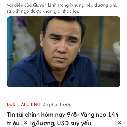
Vai diễn của Quyền Linh trong Những nẻo đường phù
sa bất ngờ được khán giả nhắc lại.
BĐS - TÀI CHÍNH
35 phút trước
Tin tài chính hôm nay 9/8: Vàng neo 144
triệu đồng/lượng, USD suy yếu
×
×