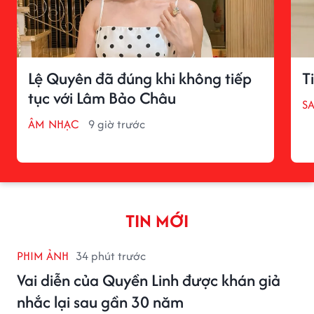
Lệ Quyên đã đúng khi không tiếp
T
tục với Lâm Bảo Châu
S
ÂM NHẠC
9 giờ trước
TIN MỚI
PHIM ẢNH
34 phút trước
Vai diễn của Quyền Linh được khán giả
nhắc lại sau gần 30 năm