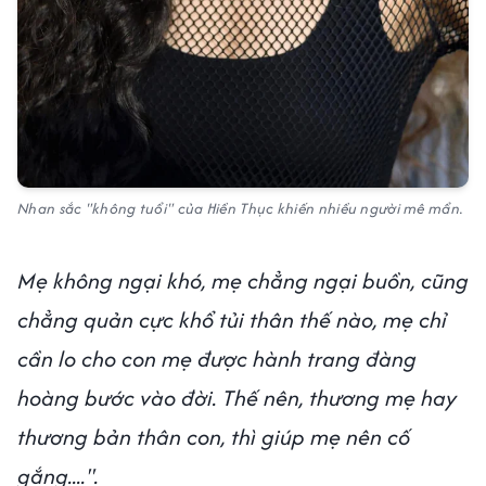
Nhan sắc "không tuổi" của Hiền Thục khiến nhiều người mê mẩn.
Mẹ không ngại khó, mẹ chẳng ngại buồn, cũng
chẳng quản cực khổ tủi thân thế nào, mẹ chỉ
cần lo cho con mẹ được hành trang đàng
hoàng bước vào đời. Thế nên, thương mẹ hay
thương bản thân con, thì giúp mẹ nên cố
gắng....".