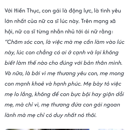
Với Hiền Thục, con gái là động lực, là tình yêu
lớn nhất của nữ ca sĩ lúc này. Trên mạng xã
hội, nữ ca sĩ từng nhắn nhủ tới ái nữ rằng:
“Chăm sóc con, là việc mà mẹ cần làm vào lúc
này, lúc con chẳng có ai ở cạnh và lại không
biết làm thế nào cho đúng với bản thân mình.
Và nữa, là bởi vì mẹ thương yêu con, mẹ mong
con mạnh khoẻ và hạnh phúc. Mẹ bày tỏ việc
mẹ lo lắng, không để con bực bội hay giận dỗi
mẹ, mà chỉ vì, mẹ thương đứa con gái ngoan
lành mà mẹ chỉ có duy nhất nó thôi.