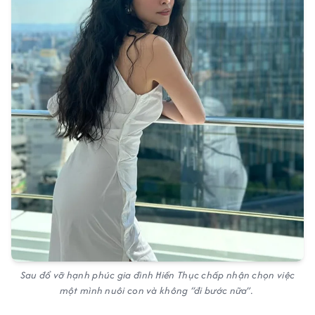
Sau đổ vỡ hạnh phúc gia đình Hiền Thục chấp nhận chọn việc
một mình nuôi con và không “đi bước nữa”.