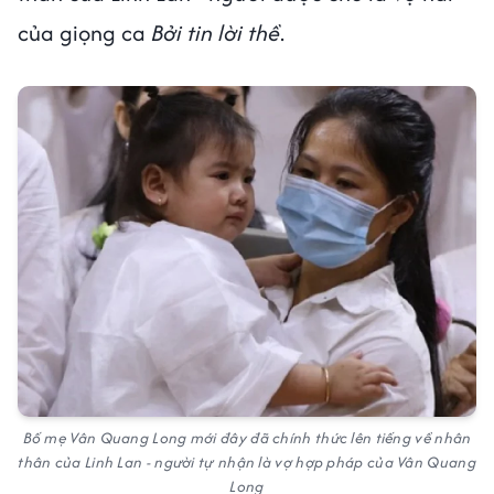
của giọng ca
Bởi tin lời thề
.
Bố mẹ Vân Quang Long mới đây đã chính thức lên tiếng về nhân
thân của Linh Lan - người tự nhận là vợ hợp pháp của Vân Quang
Long