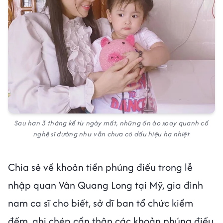
Sau hơn 3 tháng kể từ ngày mất, những ồn ào xoay quanh cố
nghệ sĩ dường như vẫn chưa có dấu hiệu hạ nhiệt
Chia sẻ về khoản tiền phúng điếu trong lễ
nhập quan Vân Quang Long tại Mỹ, gia đình
nam ca sĩ cho biết, sở dĩ ban tổ chức kiểm
đếm, ghi chép cẩn thận các khoản phúng điếu