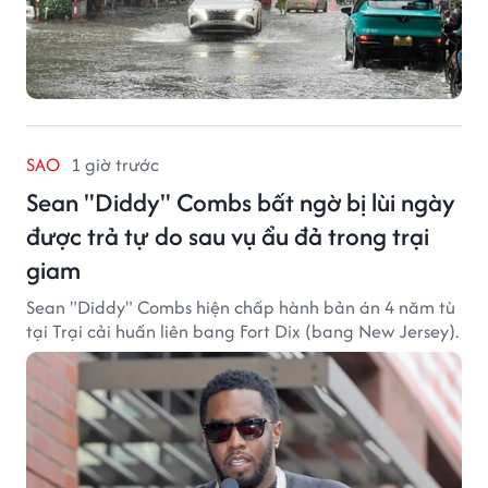
SAO
1 giờ trước
Sean "Diddy" Combs bất ngờ bị lùi ngày
được trả tự do sau vụ ẩu đả trong trại
giam
Sean "Diddy" Combs hiện chấp hành bản án 4 năm tù
tại Trại cải huấn liên bang Fort Dix (bang New Jersey).