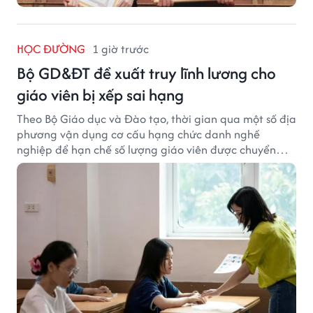
HỌC ĐƯỜNG
1 giờ trước
Bộ GD&ĐT đề xuất truy lĩnh lương cho
giáo viên bị xếp sai hạng
Theo Bộ Giáo dục và Đào tạo, thời gian qua một số địa
phương vận dụng cơ cấu hạng chức danh nghề
nghiệp để hạn chế số lượng giáo viên được chuyển
xếp từ hạng cũ sang hạng tương ứng theo quy định
mới, gây những bất cập.