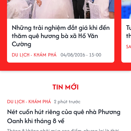
Những trải nghiệm đắt giá khi đến
T
thăm quê hương bà xã Hồ Văn
t
Cường
S
DU LỊCH - KHÁM PHÁ
04/08/2026 - 15:00
TIN MỚI
DU LỊCH - KHÁM PHÁ
2 phút trước
Nét cuốn hút riêng của quê nhà Phương
Oanh khi tháng 8 về
Tháng 8 không phải mùa cao điểm, nhưng lại là thời