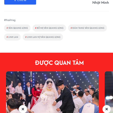
Nhật Minh
#Hashtag
#
VÂN QUANG LONG
#
BỐ MẸ VÂN QUANG LONG
#
ĐÁM TANG VÂN QUANG LONG
#
LINH LAN
#
LINH LAN VỢ VÂN QUANG LONG
ĐƯỢC QUAN TÂM
×
×