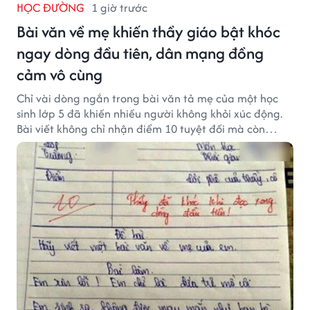
HỌC ĐƯỜNG
1 giờ trước
Bài văn về mẹ khiến thầy giáo bật khóc
ngay dòng đầu tiên, dân mạng đồng
cảm vô cùng
Chỉ vài dòng ngắn trong bài văn tả mẹ của một học
sinh lớp 5 đã khiến nhiều người không khỏi xúc động.
Bài viết không chỉ nhận điểm 10 tuyệt đối mà còn
khiến thầy giáo nghẹn ngào viết lời phê: "Thầy đã
khóc khi đọc xong dòng đầu tiên."