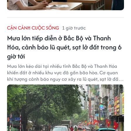
CẬN CẢNH CUỘC SỐNG
1 giờ trước
Mưa lớn tiếp diễn ở Bắc Bộ và Thanh
Hóa, cảnh báo lũ quét, sạt lở đất trong 6
giờ tới
Mưa lớn kéo dài tại nhiều tỉnh Bắc Bộ và Thanh Hóa
khiến đất ở nhiều khu vực đã gần bão hòa. Cơ quan
khí tượng cảnh báo nguy cơ xảy ra lũ quét, sạt lở đất
trong những giờ tới.