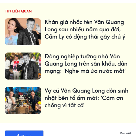
TIN LIÊN QUAN
Khán giả nhắc tên Vân Quang
Long sau nhiều năm qua đời,
Cẩm Ly có động thái gây chú ý
Đồng nghiệp tưởng nhớ Vân
Quang Long trên sân khấu, dân
mạng: 'Nghe mà ứa nước mắt'
Vợ cũ Vân Quang Long đón sinh
nhật bên tổ ấm mới: 'Cảm ơn
chồng vì tất cả'
Bài viết
Chia sẻ