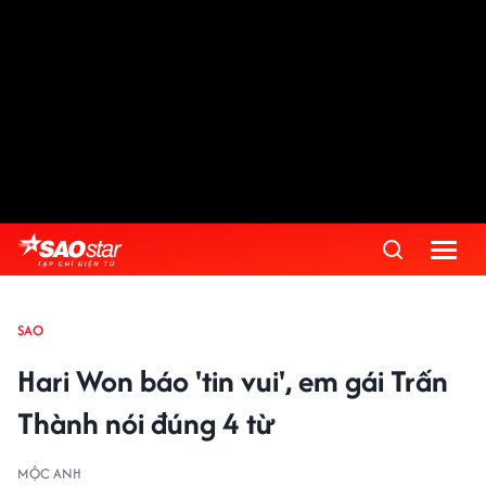
SAO
Hari Won báo 'tin vui', em gái Trấn
Thành nói đúng 4 từ
MỘC ANH