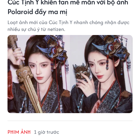
Cúc Tịnh Y khiến fan mê mẩn với bộ ảnh
Polaroid đầy ma mị
Loạt ảnh mới của Cúc Tịnh Y nhanh chóng nhận được
nhiều sự chú ý từ netizen.
PHIM ẢNH
1 giờ trước