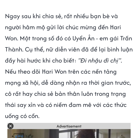
Ngay sau khi chia sẻ, rất nhiều bạn bè và
người hâm mộ gửi lời chúc mừng đến Hari
Won. Một trong số đó có Uyển Ân - em gái Trấn
Thành. Cụ thể, nữ diễn viên đã để lại bình luận
đầy hài hước khi cho biết:
"Đi nhậu đi chị"
.
Nếu theo dõi Hari Won trên các nền tảng
mạng xã hội, dễ dàng nhận ra thời gian trước,
cô rất hay chia sẻ bản thân luôn trong trạng
thái say xỉn và có niềm đam mê với các thức
uống có cồn.
Advertisement