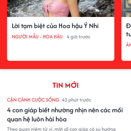
Lời tạm biệt của Hoa hậu Ý Nhi
Đ
t
NGƯỜI MẪU - HOA HẬU
4 giờ trước
Â
TIN MỚI
CẬN CẢNH CUỘC SỐNG
43 phút trước
4 con giáp biết nhường nhịn nên các mối
quan hệ luôn hài hòa
Theo quan niệm tử vi, một số con giáp có xu hướng