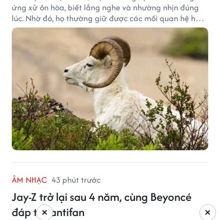
ứng xử ôn hòa, biết lắng nghe và nhường nhịn đúng
lúc. Nhờ đó, họ thường giữ được các mối quan hệ hài
hòa và nhận được sự yêu mến từ những người xung
quanh.
ÂM NHẠC
43 phút trước
Jay-Z trở lại sau 4 năm, cùng Beyoncé
đáp trả antifan
×
×