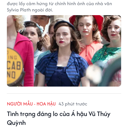
được lấy cảm hứng từ chính hình ảnh của nhà văn
Sylvia Plath ngoài đời.
NGƯỜI MẪU - HOA HẬU
43 phút trước
Tình trạng đáng lo của Á hậu Vũ Thúy
Quỳnh