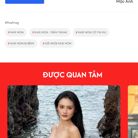
Mộc Anh
#Hashtag
#
HARI WON
#
HARI WON - TRẤN THÀNH
#
HARI WON CÓ TIN VUI
#
HARI WON BỊ BỆNH
#
SỨC KHỎE HARI WON
ĐƯỢC QUAN TÂM