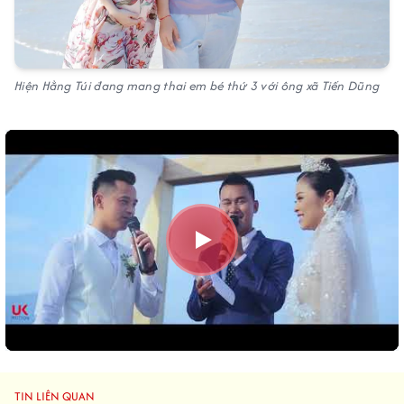
Hiện Hằng Túi đang mang thai em bé thứ 3 với ông xã Tiến Dũng
TIN LIÊN QUAN