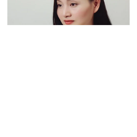
PHIM ẢNH
25 phút trước
Lê Phương hội ngộ cùng NSƯT Thành Lộc
Lê Phương thu hút sự chú ý khi đăng tải hình ảnh cùng
NSƯT Thành Lộc, đồng thời chia sẻ dòng trạng thái
đầy háo hức về một chặng đường mới của cả hai.