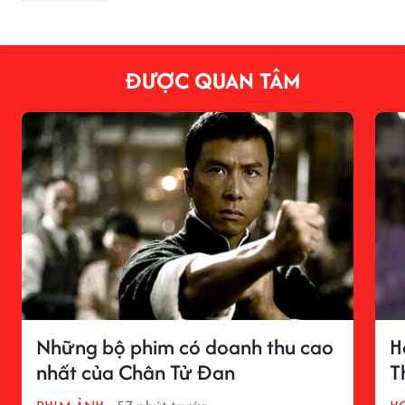
ĐƯỢC QUAN TÂM
Những bộ phim có doanh thu cao
H
nhất của Chân Tử Đan
T