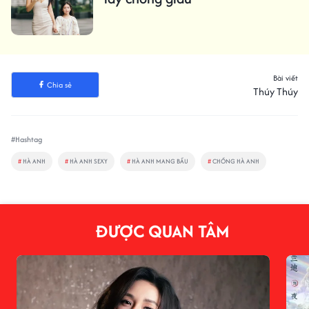
Bài viết
Chia sẻ
Thúy Thúy
#Hashtag
#
HÀ ANH
#
HÀ ANH SEXY
#
HÀ ANH MANG BẦU
#
CHỒNG HÀ ANH
ĐƯỢC QUAN TÂM