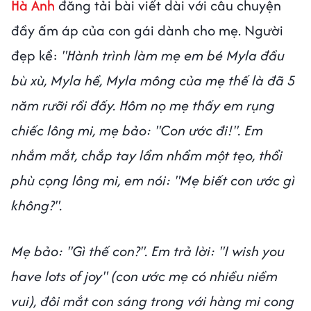
Hà Anh
đăng tải bài viết dài với câu chuyện
đầy ấm áp của con gái dành cho mẹ. Người
đẹp kể:
"Hành trình làm mẹ em bé Myla đầu
bù xù, Myla hề, Myla mông của mẹ thế là đã 5
năm rưỡi rồi đấy. Hôm nọ mẹ thấy em rụng
chiếc lông mi, mẹ bảo: "Con ước đi!". Em
nhắm mắt, chắp tay lẩm nhẩm một tẹo, thổi
phù cọng lông mi, em nói: "Mẹ biết con ước gì
không?".
Mẹ bảo: "Gì thế con?". Em trả lời: "I wish you
have lots of joy" (con ước mẹ có nhiều niềm
vui), đôi mắt con sáng trong với hàng mi cong