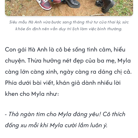
Siêu mẫu Hà Anh vừa bước sang tháng thứ tư của thai kỳ, sức
khỏe ổn định nên vẫn duy trì lịch làm việc bình thường.
Con gái Hà Anh là cô bé sống tình cảm, hiểu
chuyện. Thừa hưởng nét đẹp của ba mẹ, Myla
càng lớn càng xinh, ngày càng ra dáng chị cả.
Phía dưới bài viết, khán giả dành nhiều lời
khen cho Myla như:
- Thả ngàn tim cho Myla đáng yêu! Cô thích
đồng xu mỗi khi Myla cười lắm luôn ý.