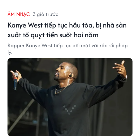
ÂM NHẠC
3 giờ trước
Kanye West tiếp tục hầu tòa, bị nhà sản
xuất tố quỵt tiền suốt hai năm
Rapper Kanye West tiếp tục đối mặt với rắc rối pháp
lý.