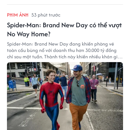
PHIM ẢNH
53 phút trước
Spider-Man: Brand New Day có thể vượt
No Way Home?
Spider-Man: Brand New Day đang khiến phòng vé
toàn cầu bùng nổ với doanh thu hơn 30.000 tỷ đồng
chỉ sau một tuần. Thành tích này khiến nhiều khán giả
đặt câu hỏi liệu bộ phim mới của Tom Holland có thể
phá kỷ lục mà No Way Home từng thiết lập hay không.