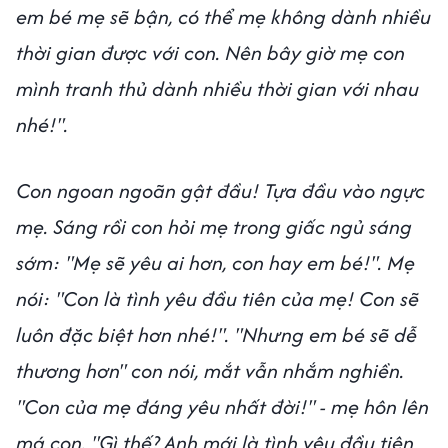
em bé mẹ sẽ bận, có thể mẹ không dành nhiều
thời gian được với con. Nên bây giờ mẹ con
mình tranh thủ dành nhiều thời gian với nhau
nhé!".
Con ngoan ngoãn gật đầu! Tựa đầu vào ngực
mẹ. Sáng rồi con hỏi mẹ trong giấc ngủ sáng
sớm: "Mẹ sẽ yêu ai hơn, con hay em bé!". Mẹ
nói: "Con là tình yêu đầu tiên của mẹ! Con sẽ
luôn đặc biệt hơn nhé!". "Nhưng em bé sẽ dễ
thương hơn" con nói, mắt vẫn nhắm nghiền.
"Con của mẹ đáng yêu nhất đời!" - mẹ hôn lên
má con. "Gì thế? Anh mới là tình yêu đầu tiên