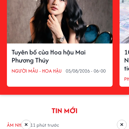
Tuyên bố của Hoa hậu Mai
1
Phương Thúy
N
t
NGƯỜI MẪU - HOA HẬU
05/08/2026 - 06:00
P
TIN MỚI
×
×
ÂM NHẠC
11 phút trước