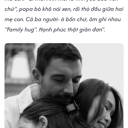
chứ", papa bò khô nói xen, rồi thò đầu giữa hai
mẹ con. Cả ba người- à bốn chứ, ôm ghì nhau
"Family hug". Hạnh phúc thật giản đơn".