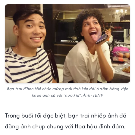
Bạn trai H'Hen Niê chúc mừng mối tình kéo dài 6 năm bằng việc
khoe ảnh cũ với "nửa kia". Ảnh: FBNV
Trong buổi tối đặc biệt, bạn trai nhiếp ảnh đã
đăng ảnh chụp chung với Hoa hậu đình đám.