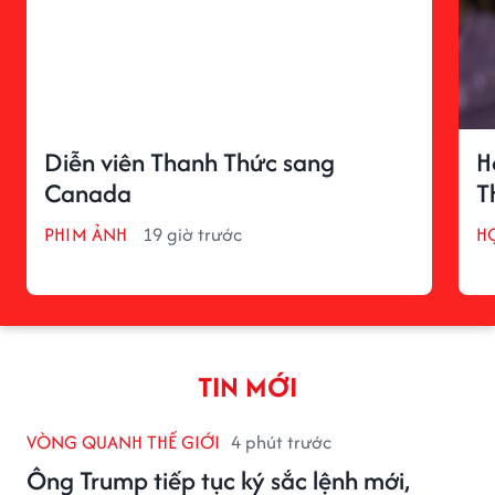
Diễn viên Thanh Thức sang
H
Canada
T
PHIM ẢNH
19 giờ trước
H
TIN MỚI
VÒNG QUANH THẾ GIỚI
4 phút trước
Ông Trump tiếp tục ký sắc lệnh mới,