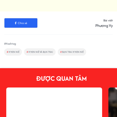
Bài viết
Chia sẻ
Phương Vy
#Hashtag
#
H’HEN NIÊ
#
H'HEN NIÊ VÀ BẠN TRAI
#
BẠN TRAI H'HEN NIÊ
ĐƯỢC QUAN TÂM