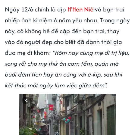
Ngày 12/6 chính là dịp
H'Hen Niê
và bạn trai
nhiếp ảnh kỉ niệm 6 năm yêu nhau. Trong ngày
này, cô không hề đề cập đến bạn trai, thay
vào đó người đẹp cho biết đã dành thời gia
đưa mẹ đi khám:
"Hôm nay cùng mẹ đi trị liệu,
xong rồi cho mẹ thử ăn cơm tấm, quán mà
buổi đêm Hen hay ăn cùng với ê-kip, sau khi
kết thúc một ngày làm việc giữa đêm".