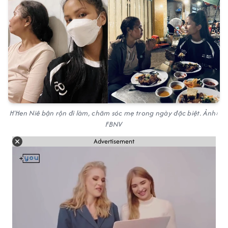
H'Hen Niê bận rộn đi làm, chăm sóc mẹ trong ngày đặc biệt. Ảnh:
FBNV
Advertisement