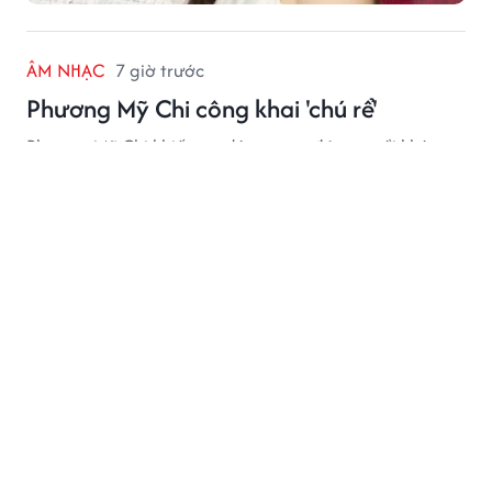
ÂM NHẠC
7 giờ trước
Phương Mỹ Chi công khai 'chú rể'
Phương Mỹ Chi khiến cư dân mạng đứng ngồi không
yên.