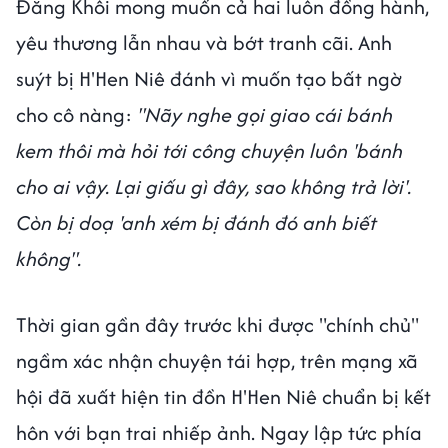
Đăng Khôi mong muốn cả hai luôn đồng hành,
yêu thương lẫn nhau và bớt tranh cãi. Anh
suýt bị H'Hen Niê đánh vì muốn tạo bất ngờ
cho cô nàng:
"Nãy nghe gọi giao cái bánh
kem thôi mà hỏi tới công chuyện luôn 'bánh
cho ai vậy. Lại giấu gì đây, sao không trả lời'.
Còn bị doạ 'anh xém bị đánh đó anh biết
không".
Thời gian gần đây trước khi được "chính chủ"
ngầm xác nhận chuyện tái hợp, trên mạng xã
hội đã xuất hiện tin đồn H'Hen Niê chuẩn bị kết
hôn với bạn trai nhiếp ảnh. Ngay lập tức phía