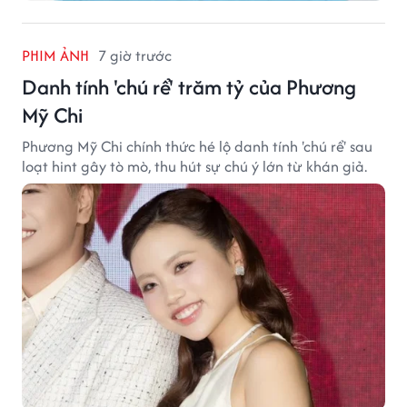
PHIM ẢNH
7 giờ trước
Danh tính 'chú rể' trăm tỷ của Phương
Mỹ Chi
Phương Mỹ Chi chính thức hé lộ danh tính 'chú rể' sau
loạt hint gây tò mò, thu hút sự chú ý lớn từ khán giả.