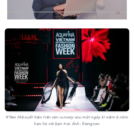
H'Hen Niê xuất hiện trên sàn runway sau một ngày kỉ niệm 6 năm
hẹn hò với bạn trai. Ảnh: Kiengcan