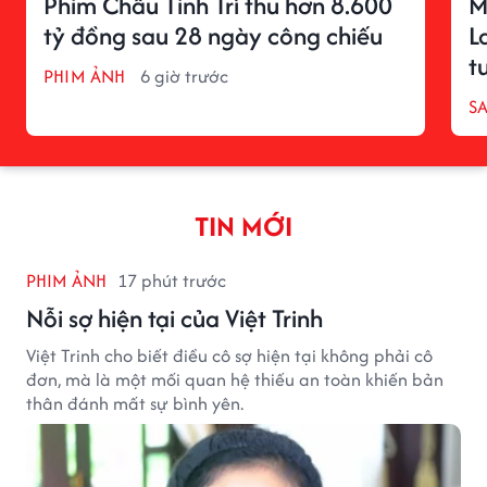
Phim Châu Tinh Trì thu hơn 8.600
M
tỷ đồng sau 28 ngày công chiếu
L
t
PHIM ẢNH
6 giờ trước
S
TIN MỚI
PHIM ẢNH
17 phút trước
Nỗi sợ hiện tại của Việt Trinh
Việt Trinh cho biết điều cô sợ hiện tại không phải cô
đơn, mà là một mối quan hệ thiếu an toàn khiến bản
thân đánh mất sự bình yên.