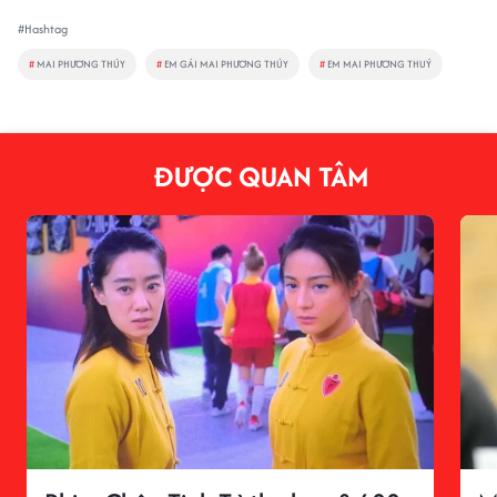
#Hashtag
#
MAI PHƯƠNG THÚY
#
EM GÁI MAI PHƯƠNG THÚY
#
EM MAI PHƯƠNG THUÝ
ĐƯỢC QUAN TÂM