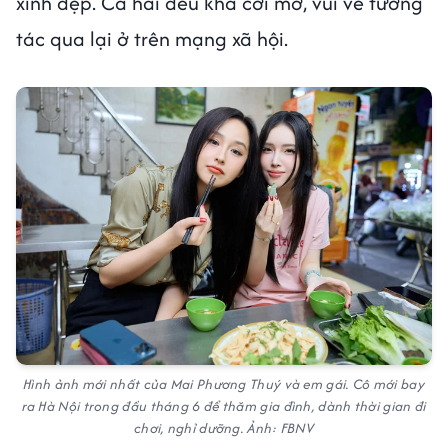
xinh đẹp. Cả hai đều khá cởi mở, vui vẻ tương
tác qua lại ở trên mạng xã hội.
Hình ảnh mới nhất của Mai Phương Thuý và em gái. Cô mới bay
ra Hà Nội trong đầu tháng 6 để thăm gia đình, dành thời gian đi
chơi, nghỉ dưỡng. Ảnh: FBNV