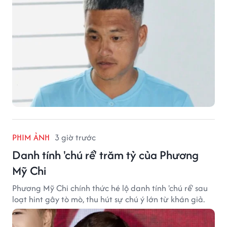
PHIM ẢNH
3 giờ trước
Danh tính 'chú rể' trăm tỷ của Phương
Mỹ Chi
Phương Mỹ Chi chính thức hé lộ danh tính 'chú rể' sau
loạt hint gây tò mò, thu hút sự chú ý lớn từ khán giả.