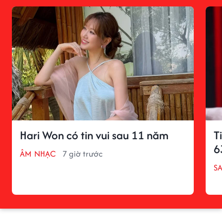
Hari Won có tin vui sau 11 năm
T
6
ÂM NHẠC
7 giờ trước
S