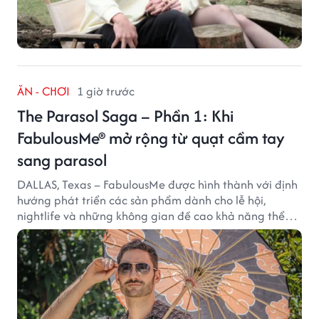
ĂN - CHƠI
1 giờ trước
The Parasol Saga – Phần 1: Khi
FabulousMe® mở rộng từ quạt cầm tay
sang parasol
DALLAS, Texas – FabulousMe được hình thành với định
hướng phát triển các sản phẩm dành cho lễ hội,
nightlife và những không gian đề cao khả năng thể
hiện bản thân. Trong quá trình xây dựng thương hiệu,
quạt cầm tay trở thành dòng sản phẩm tạo được
thành công ban đầu, giúp FabulousMe từng bước mở
rộng mức độ hiện diện trên thị trường.