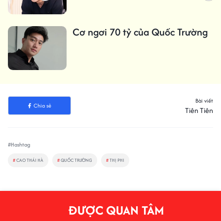
Cơ ngơi 70 tỷ của Quốc Trường
Bài viết
Chia sẻ
Tiên Tiên
#Hashtag
#
CAO THÁI HÀ
#
QUỐC TRƯỜNG
#
THỊ PHI
ĐƯỢC QUAN TÂM