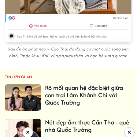
Sau ồn ào phát ngôn, Cao Thái Hà đang có một cuộc sống yên
bình, "mặc kệ sự đời" cùng người thân và bạn bè xung quanh
TIN LIÊN QUAN
Rõ mối quan hệ đặc biệt giữa
con trai Lâm Khánh Chi với
Quốc Trường
Nét đẹp ẩm thực Cần Thơ - quê
nhà Quốc Trường
×
×