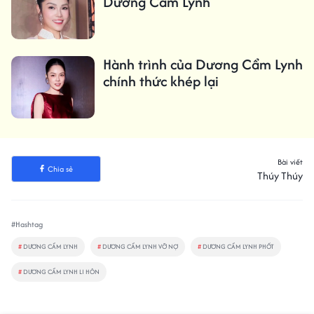
Dương Cẩm Lynh
Hành trình của Dương Cẩm Lynh
chính thức khép lại
Bài viết
Chia sẻ
Thúy Thúy
#Hashtag
#
DƯƠNG CẨM LYNH
#
DƯƠNG CẨM LYNH VỠ NỢ
#
DƯƠNG CẨM LYNH PHỐT
#
DƯƠNG CẨM LYNH LI HÔN