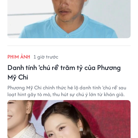
PHIM ẢNH
1 giờ trước
Danh tính 'chú rể' trăm tỷ của Phương
Mỹ Chi
Phương Mỹ Chi chính thức hé lộ danh tính 'chú rể' sau
loạt hint gây tò mò, thu hút sự chú ý lớn từ khán giả.