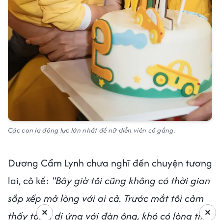
Các con là động lực lớn nhất để nữ diễn viên cố gắng.
Dương Cẩm Lynh chưa nghĩ đến chuyện tương
lai, cô kể:
"Bây giờ tôi cũng không có thời gian
sắp xếp mở lòng với ai cả. Trước mắt tôi cảm
×
×
thấy tôi bị dị ứng với đàn ông, khó có lòng tin,