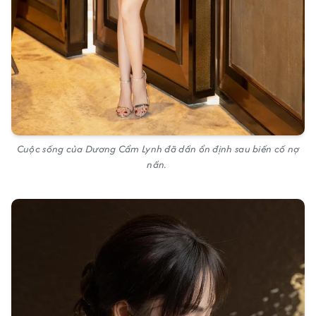
Cuộc sống của Dương Cẩm Lynh đã dần ổn định sau biến cố nợ
nần.