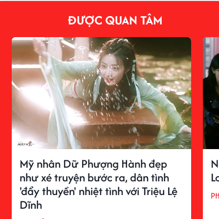
ĐƯỢC QUAN TÂM
Mỹ nhân Dữ Phượng Hành đẹp
N
như xé truyện bước ra, dân tình
L
'đẩy thuyền' nhiệt tình với Triệu Lệ
P
Dĩnh