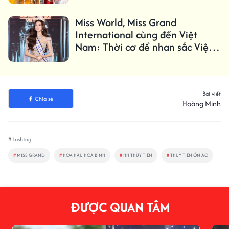
Miss World, Miss Grand
International cùng đến Việt
Nam: Thời cơ để nhan sắc Việt
bứt phá
Bài viết
Chia sẻ
Hoàng Minh
#Hashtag
#
MISS GRAND
#
HOA HẬU HOÀ BÌNH
#
HH THÙY TIÊN
#
THUỲ TIÊN ỒN ÀO
ĐƯỢC QUAN TÂM