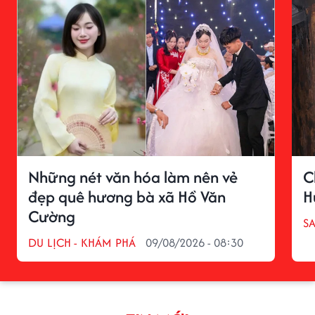
Những nét văn hóa làm nên vẻ
C
đẹp quê hương bà xã Hồ Văn
H
Cường
S
DU LỊCH - KHÁM PHÁ
09/08/2026 - 08:30