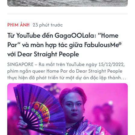
PHIM ẢNH
23 phút trước
Từ YouTube đến GagaOOLala: “Home
Par” và màn hợp tác giữa FabulousMe®
với Dear Straight People
SINGAPORE – Ra mắt trên YouTube ngày 15/12/2022,
phim ngắn queer Home Par do Dear Straight People
thực hiện đã phát triển từ một dự án độc lập thành
tác phẩm tiếp cận khán giả quốc tế thông qua nền
tảng LGBTQ+ GagaOOLala. FabulousMe tham gia với
vai trò nhà tài trợ chính thức, trong khi nhà sáng lập
Lan Vu đảm nhiệm vị trí executive producer.