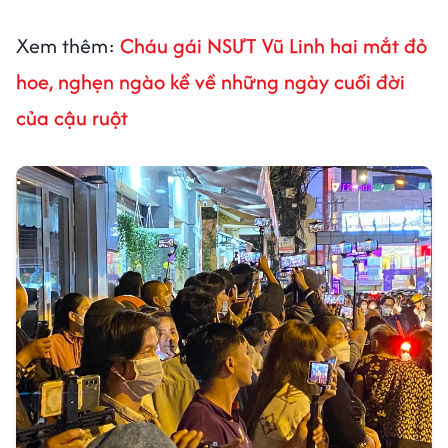
Xem thêm:
Cháu gái NSƯT Vũ Linh hai mắt đỏ
hoe, nghẹn ngào kể về những ngày cuối đời
của cậu ruột