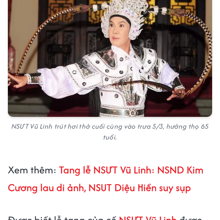
NSƯT Vũ Linh trút hơi thở cuối cùng vào trưa 5/3, hưởng thọ 65
tuổi.
Xem thêm:
Tang lễ NSƯT Vũ Linh: NSND Kim
Cương lau di ảnh, NSUT Diệu Hiền suy sụp
Được biết lễ tang của cố
NSƯT Vũ Linh
được