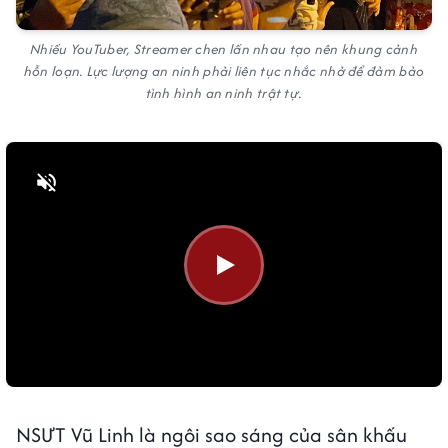
Nhiều YouTuber, Streamer chen lấn nhau tạo nên khung cảnh
hỗn loạn. Lực lượng an ninh phải liên tục nhắc nhở để đảm bảo
tình hình an ninh trật tự.
Bật tiếng
NSƯT Vũ Linh là ngôi sao sáng của sân khấu