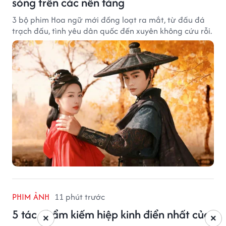
sóng trên các nền tảng
3 bộ phim Hoa ngữ mới đồng loạt ra mắt, từ đấu đá
trạch đấu, tình yêu dân quốc đến xuyên không cứu rỗi.
PHIM ẢNH
11 phút trước
5 tác phẩm kiếm hiệp kinh điển nhất của
×
×