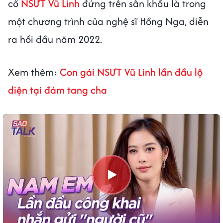
cố
NSƯT Vũ Linh
đứng trên sân khấu là trong
một chương trình của nghệ sĩ Hồng Nga, diễn
ra hồi đầu năm 2022.
Xem thêm:
Con gái NSƯT Vũ Linh lần đầu lộ
diện tại đám tang cha