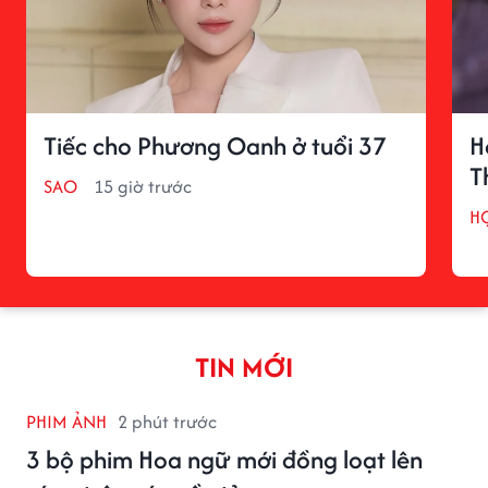
Tiếc cho Phương Oanh ở tuổi 37
H
T
SAO
15 giờ trước
H
TIN MỚI
PHIM ẢNH
2 phút trước
3 bộ phim Hoa ngữ mới đồng loạt lên