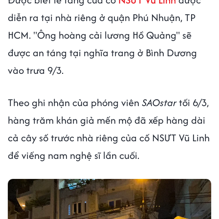
diễn ra tại nhà riêng ở quận Phú Nhuận, TP
HCM. "Ông hoàng cải lương Hồ Quảng" sẽ
được an táng tại nghĩa trang ở Bình Dương
vào trưa 9/3.
Theo ghi nhận của phóng viên
SAOstar
tối 6/3,
hàng trăm khán giả mến mộ đã xếp hàng dài
cả cây số trước nhà riêng của cố NSƯT Vũ Linh
để viếng nam nghệ sĩ lần cuối.