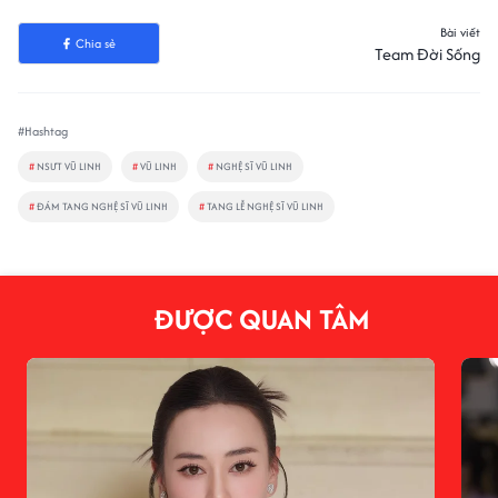
Bài viết
Chia sẻ
Team Đời Sống
#Hashtag
#
NSƯT VŨ LINH
#
VŨ LINH
#
NGHỆ SĨ VŨ LINH
#
ĐÁM TANG NGHỆ SĨ VŨ LINH
#
TANG LỄ NGHỆ SĨ VŨ LINH
ĐƯỢC QUAN TÂM