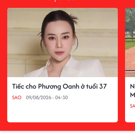
Tiếc cho Phương Oanh ở tuổi 37
N
M
SAO
09/08/2026 - 04:30
S