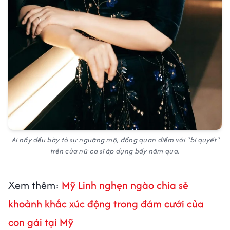
Ai nấy đều bày tỏ sự ngưỡng mộ, đồng quan điểm với "bí quyết"
trên của nữ ca sĩ áp dụng bấy năm qua.
Xem thêm:
Mỹ Linh nghẹn ngào chia sẻ
khoảnh khắc xúc động trong đám cưới của
con gái tại Mỹ