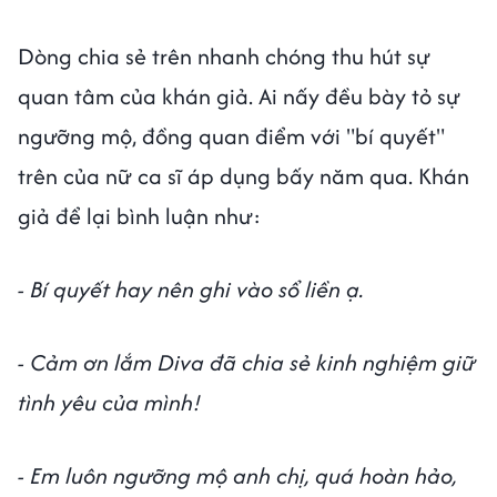
Dòng chia sẻ trên nhanh chóng thu hút sự
quan tâm của khán giả. Ai nấy đều bày tỏ sự
ngưỡng mộ, đồng quan điểm với "bí quyết"
trên của nữ ca sĩ áp dụng bấy năm qua. Khán
giả để lại bình luận như:
- Bí quyết hay nên ghi vào sổ liền ạ.
- Cảm ơn lắm Diva đã chia sẻ kinh nghiệm giữ
tình yêu của mình!
- Em luôn ngưỡng mộ anh chị, quá hoàn hảo,