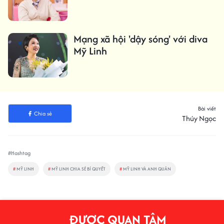
Mạng xã hội 'dậy sóng' với diva
Mỹ Linh
Bài viết
Chia sẻ
Thúy Ngọc
#Hashtag
#
MỸ LINH
#
MỸ LINH CHIA SẺ BÍ QUYẾT
#
MỸ LINH VÀ ANH QUÂN
ĐƯỢC QUAN TÂM