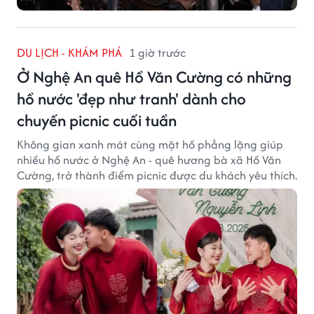
DU LỊCH - KHÁM PHÁ
1 giờ trước
Ở Nghệ An quê Hồ Văn Cường có những
hồ nước 'đẹp như tranh' dành cho
chuyến picnic cuối tuần
Không gian xanh mát cùng mặt hồ phẳng lặng giúp
nhiều hồ nước ở Nghệ An - quê hương bà xã Hồ Văn
Cường, trở thành điểm picnic được du khách yêu thích.