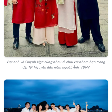
Việt Anh và Quỳnh Nga cùng nhau đi chơi với nhóm bạn trong
dịp Tết Nguyên đán năm ngoái. Ảnh: FBNV