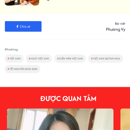
Bài viết
Chia sẻ
Phương Vy
#Hashtag
#
VIỆT ANH
#
NSƯT VIỆT ANH
#
DIỄN VIÊN VIỆT ANH
#
VIỆT ANH QUỲNH NGA
#
TẾT NGUYÊN ĐÁN 2025
ĐƯỢC QUAN TÂM