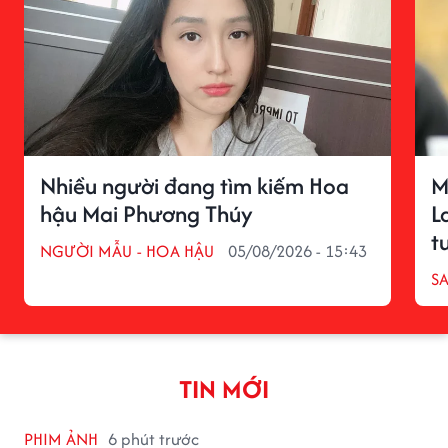
Nhiều người đang tìm kiếm Hoa
M
hậu Mai Phương Thúy
L
t
NGƯỜI MẪU - HOA HẬU
05/08/2026 - 15:43
S
TIN MỚI
PHIM ẢNH
6 phút trước