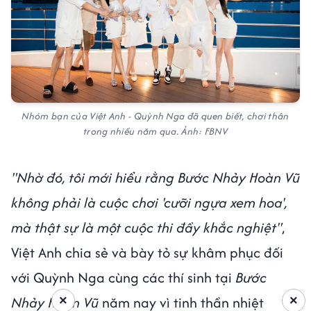
Nhóm bạn của Việt Anh - Quỳnh Nga đã quen biết, chơi thân
trong nhiều năm qua. Ảnh: FBNV
"Nhờ đó, tôi mới hiểu rằng Bước Nhảy Hoàn Vũ
không phải là cuộc chơi 'cưỡi ngựa xem hoa',
mà thật sự là một cuộc thi đầy khắc nghiệt"
,
Việt Anh chia sẻ và bày tỏ sự khâm phục đối
với Quỳnh Nga cùng các thí sinh tại
Bước
Nhảy Hoàn Vũ
năm nay vì tinh thần nhiệt
×
×