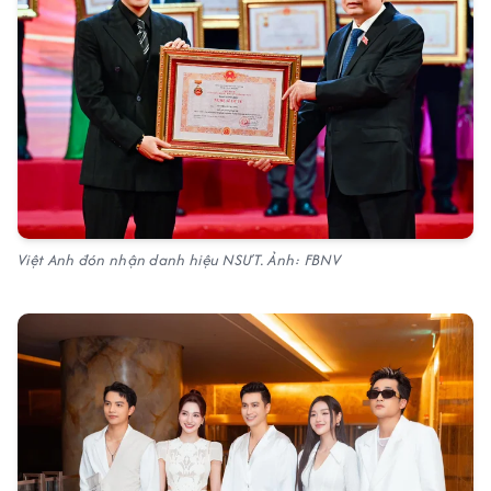
Việt Anh đón nhận danh hiệu NSƯT. Ảnh: FBNV