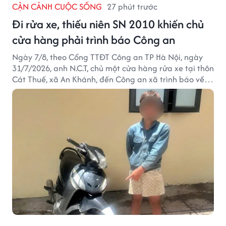
CẬN CẢNH CUỘC SỐNG
27 phút trước
Đi rửa xe, thiếu niên SN 2010 khiến chủ
cửa hàng phải trình báo Công an
Ngày 7/8, theo Cổng TTĐT Công an TP Hà Nội, ngày
31/7/2026, anh N.C.T, chủ một cửa hàng rửa xe tại thôn
Cát Thuế, xã An Khánh, đến Công an xã trình báo về
việc bị mất trộm chiếc xe máy Honda Wave. Trong cốp
xe còn có nhiều giấy tờ cá nhân và khoảng 1,2 triệu
đồng tiền mặt.