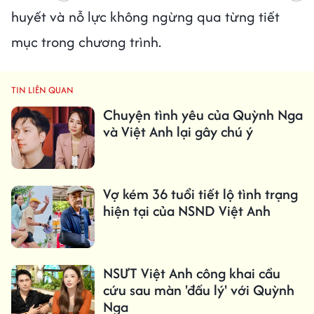
huyết và nỗ lực không ngừng qua từng tiết
mục trong chương trình.
TIN LIÊN QUAN
Chuyện tình yêu của Quỳnh Nga
và Việt Anh lại gây chú ý
Vợ kém 36 tuổi tiết lộ tình trạng
hiện tại của NSND Việt Anh
NSƯT Việt Anh công khai cầu
cứu sau màn 'đấu lý' với Quỳnh
Nga