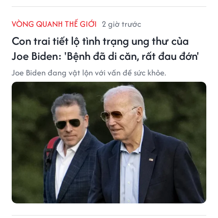
VÒNG QUANH THẾ GIỚI
2 giờ trước
Con trai tiết lộ tình trạng ung thư của
Joe Biden: 'Bệnh đã di căn, rất đau đớn'
Joe Biden đang vật lộn với vấn đề sức khỏe.