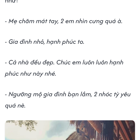
như:
- Mẹ chăm mát tay, 2 em nhìn cưng quá à.
- Gia đình nhỏ, hạnh phúc to.
- Cả nhà đều đẹp. Chúc em luôn luôn hạnh
phúc như này nhé.
- Ngưỡng mộ gia đình bạn lắm, 2 nhóc tỳ yêu
quá nè.