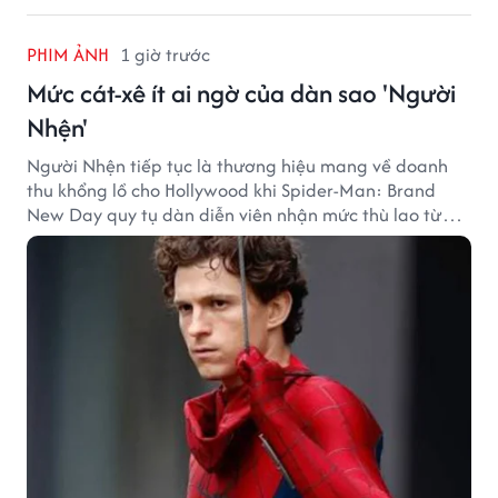
PHIM ẢNH
1 giờ trước
Mức cát-xê ít ai ngờ của dàn sao 'Người
Nhện'
Người Nhện tiếp tục là thương hiệu mang về doanh
thu khổng lồ cho Hollywood khi Spider-Man: Brand
New Day quy tụ dàn diễn viên nhận mức thù lao từ
hàng chục đến hàng trăm tỷ đồng. Thành công phòng
vé của bộ phim cũng giúp nhiều ngôi sao sở hữu khoản
thu nhập đáng mơ ước.