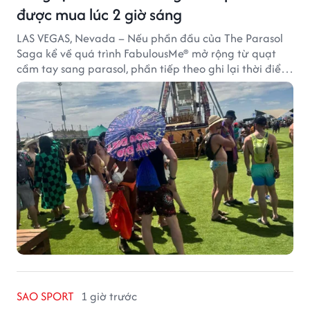
được mua lúc 2 giờ sáng
LAS VEGAS, Nevada – Nếu phần đầu của The Parasol
Saga kể về quá trình FabulousMe® mở rộng từ quạt
cầm tay sang parasol, phần tiếp theo ghi lại thời điểm
sản phẩm được thị trường đón nhận và dần vượt khỏi
công năng che nắng thông thường.
SAO SPORT
1 giờ trước