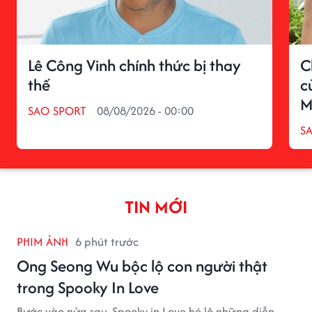
Lê Công Vinh chính thức bị thay
C
thế
c
M
SAO SPORT
08/08/2026 - 00:00
S
TIN MỚI
PHIM ẢNH
6 phút trước
Ong Seong Wu bộc lộ con người thật
trong Spooky In Love
Bước vào nửa sau, Spooky in Love hé lộ những diễn