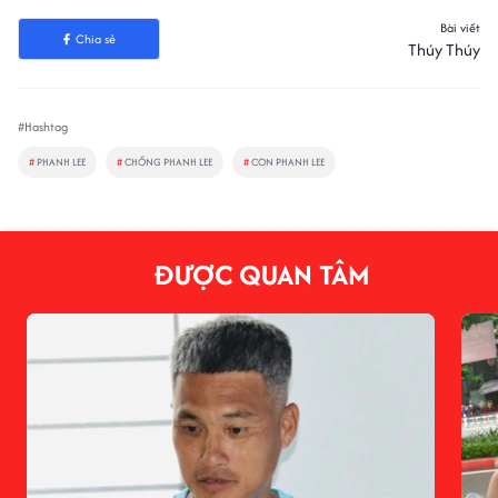
Bài viết
Chia sẻ
Thúy Thúy
#Hashtag
#
PHANH LEE
#
CHỒNG PHANH LEE
#
CON PHANH LEE
ĐƯỢC QUAN TÂM