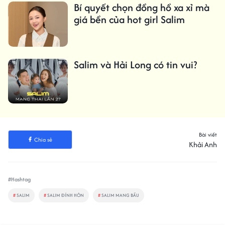
Bí quyết chọn đồng hồ xa xỉ mà
giá bền của hot girl Salim
Salim và Hải Long có tin vui?
Bài viết
Chia sẻ
Khải Anh
#Hashtag
#
SALIM
#
SALIM ĐÍNH HÔN
#
SALIM MANG BẦU