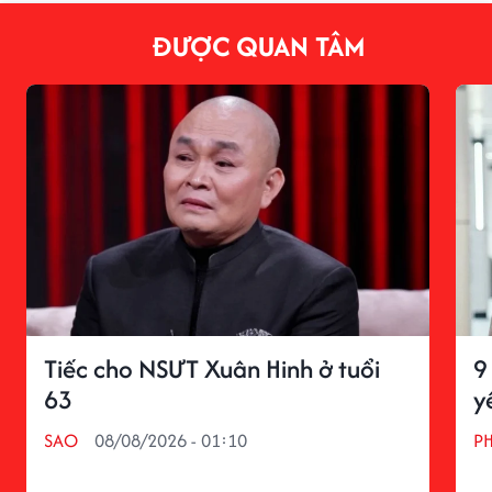
ĐƯỢC QUAN TÂM
Tiếc cho NSƯT Xuân Hinh ở tuổi
9
63
y
SAO
08/08/2026 - 01:10
P