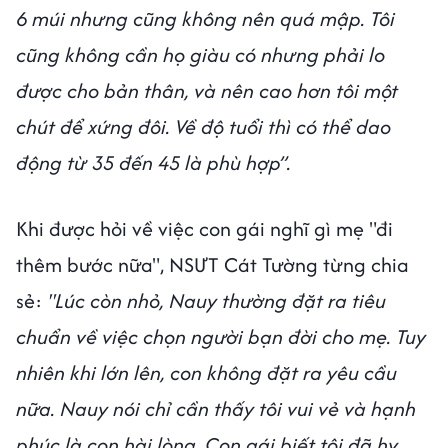
6 múi nhưng cũng không nên quá mập. Tôi
cũng không cần họ giàu có nhưng phải lo
được cho bản thân, và nên cao hơn tôi một
chút để xứng đôi. Về độ tuổi thì có thể dao
động từ 35 đến 45 là phù hợp”.
Khi được hỏi về việc con gái nghĩ gì mẹ "đi
thêm bước nữa", NSƯT Cát Tường từng chia
sẻ:
"Lúc còn nhỏ, Nauy thường đặt ra tiêu
chuẩn về việc chọn người bạn đời cho mẹ. Tuy
nhiên khi lớn lên, con không đặt ra yêu cầu
nữa. Nauy nói chỉ cần thấy tôi vui vẻ và hạnh
phúc là con hài lòng. Con gái biết tôi đã hy