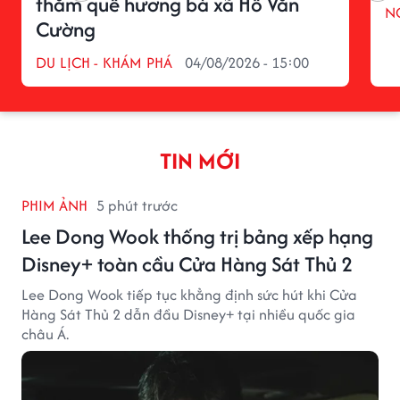
thăm quê hương bà xã Hồ Văn
N
Cường
DU LỊCH - KHÁM PHÁ
04/08/2026 - 15:00
TIN MỚI
PHIM ẢNH
5 phút trước
Lee Dong Wook thống trị bảng xếp hạng
Disney+ toàn cầu Cửa Hàng Sát Thủ 2
Lee Dong Wook tiếp tục khẳng định sức hút khi Cửa
Hàng Sát Thủ 2 dẫn đầu Disney+ tại nhiều quốc gia
châu Á.