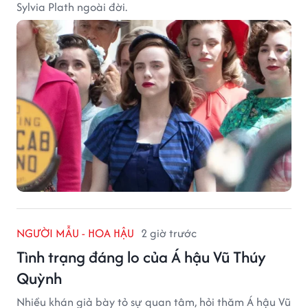
Sylvia Plath ngoài đời.
NGƯỜI MẪU - HOA HẬU
2 giờ trước
Tình trạng đáng lo của Á hậu Vũ Thúy
Quỳnh
Nhiều khán giả bày tỏ sự quan tâm, hỏi thăm Á hậu Vũ