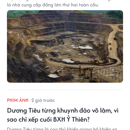
là nhà cung cấp đồng lớn thứ hai toàn cầu.
PHIM ẢNH
2 giờ trước
Dương Tiêu từng khuynh đảo võ lâm, vì
sao chỉ xếp cuối BXH Ỷ Thiên?
Dương Tiêu từng là cao thủ khiến giang hồ khiếp sợ,