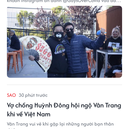
khoản Instagram ẩn danh @GaysOverCovid vào đầu
năm 2021, trong bối cảnh đại dịch COVID-19 vẫn diễn
biến nghiêm trọng.
SAO
30 phút trước
Vợ chồng Huỳnh Đông hội ngộ Vân Trang
khi về Việt Nam
Vân Trang vui vẻ khi gặp lại những người bạn thân