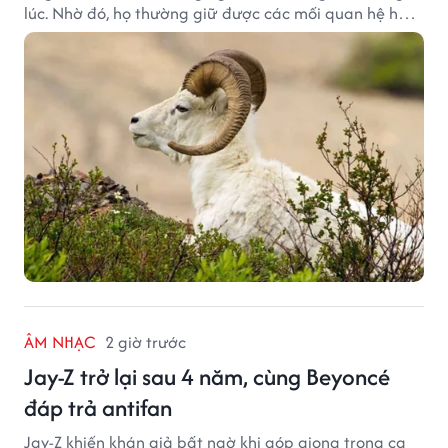
lúc. Nhờ đó, họ thường giữ được các mối quan hệ hài
hòa và nhận được sự yêu mến từ những người xung
quanh.
ÂM NHẠC
2 giờ trước
Jay-Z trở lại sau 4 năm, cùng Beyoncé
đáp trả antifan
Jay-Z khiến khán giả bất ngờ khi góp giọng trong ca