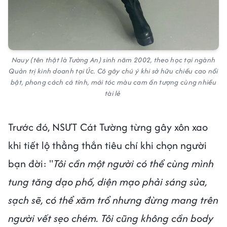
Nauy (tên thật là Tường An) sinh năm 2002, theo học tại ngành
Quản trị kinh doanh tại Úc. Cô gây chú ý khi sở hữu chiều cao nổi
bật, phong cách cá tính, mái tóc màu cam ấn tượng cùng nhiều
tài lẻ
Trước đó, NSƯT Cát Tường từng gây xôn xao
khi tiết lộ thẳng thắn tiêu chí khi chọn người
bạn đời: "
Tôi cần một người có thể cùng mình
tung tăng dạo phố, diện mạo phải sáng sủa,
sạch sẽ, có thể xăm trổ nhưng đừng mang trên
người vết sẹo chém. Tôi cũng không cần body