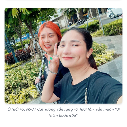
Ở tuổi 45, NSƯT Cát Tường vẫn rạng rỡ, tươi tắn, vẫn muốn "đi
thêm bước nữa"