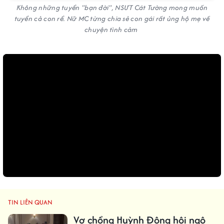
Không những tuyển "bạn đời", NSƯT Cát Tường mong muốn
tuyển cả con rể. Nữ MC từng chia sẻ con gái rất ủng hộ mẹ về
chuyện tình cảm
TIN LIÊN QUAN
Vợ chồng Huỳnh Đông hội ngộ