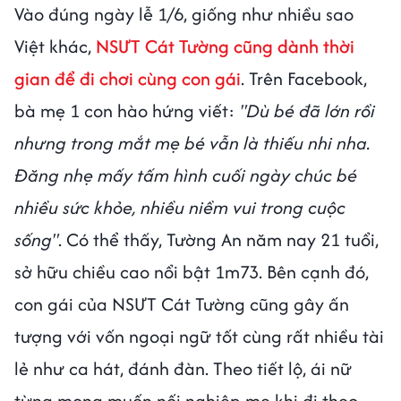
Vào đúng ngày lễ 1/6, giống như nhiều sao
Việt khác,
NSƯT Cát Tường cũng dành thời
gian để đi chơi cùng con gái
. Trên Facebook,
bà mẹ 1 con hào hứng viết:
"Dù bé đã lớn rồi
nhưng trong mắt mẹ bé vẫn là thiếu nhi nha.
Đăng nhẹ mấy tấm hình cuối ngày chúc bé
nhiều sức khỏe, nhiều niềm vui trong cuộc
sống"
. Có thể thấy, Tường An năm nay 21 tuổi,
sở hữu chiều cao nổi bật 1m73. Bên cạnh đó,
con gái của NSƯT Cát Tường cũng gây ấn
tượng với vốn ngoại ngữ tốt cùng rất nhiều tài
lẻ như ca hát, đánh đàn. Theo tiết lộ, ái nữ
từng mong muốn nối nghiệp mẹ khi đi theo