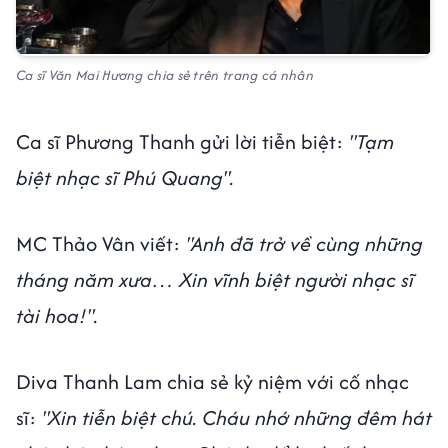
Ca sĩ Văn Mai Hương chia sẻ trên trang cá nhân
Ca sĩ Phương Thanh gửi lời tiễn biệt:
"Tạm
biệt nhạc sĩ Phú Quang".
MC Thảo Vân viết:
"Anh đã trở về cùng những
tháng năm xưa… Xin vĩnh biệt người nhạc sĩ
tài hoa!".
Diva Thanh Lam chia sẻ kỷ niệm với cố nhạc
sĩ:
"Xin tiễn biệt chú. Cháu nhớ những đêm hát