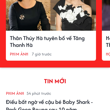
Thân Thúy Hà tuyên bố về Tăng
H
Thanh Hà
T
PHIM ẢNH
7 giờ trước
H
TIN MỚI
PHIM ẢNH
54 phút trước
Điều bất ngờ về cậu bé Baby Shark -
Park Geon Roung sau 10 năm