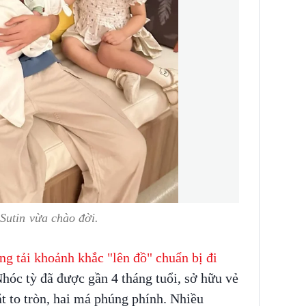
 Sutin vừa chào đời.
g tải khoảnh khắc "lên đồ" chuẩn bị đi
Nhóc tỳ đã được gần 4 tháng tuổi, sở hữu vẻ
ắt to tròn, hai má phúng phính. Nhiều