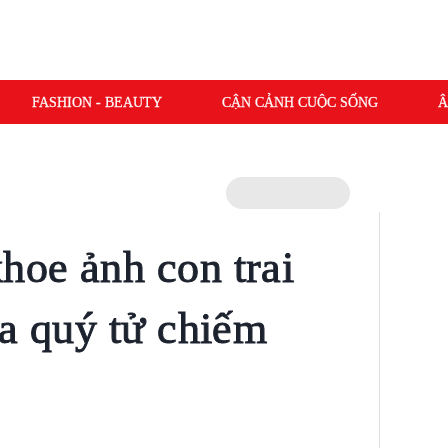
FASHION - BEAUTY
CẬN CẢNH CUỘC SỐNG
Â
oe ảnh con trai
ủa quý tử chiếm