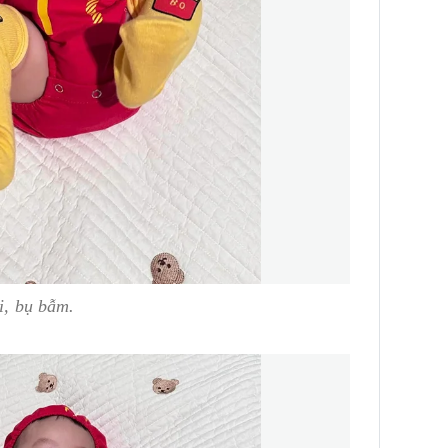
ai, bụ bẫm.