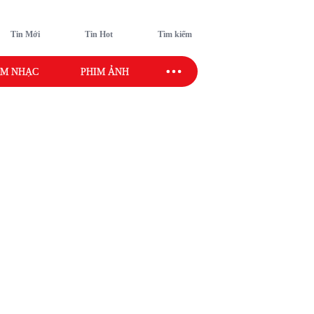
Tin Mới
Tin Hot
Tìm kiếm
M NHẠC
PHIM ẢNH
SAO SPORT