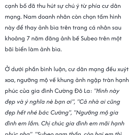
cạnh bố đã thu hút sự chú ý từ phía cư dân
mạng. Nam doanh nhân còn chọn tấm hình
này để thay ảnh bìa trên trang cá nhân sau
khoảng 7 năm đăng ảnh bế Subeo trên một
bãi biển làm ảnh bìa.
Ở dưới phần bình luận, cư dân mạng đều xuýt
xoa, ngưỡng mộ về khung ảnh ngập tràn hạnh
phúc của gia đình Cường Đô La:
"Hình này
đẹp và ý nghĩa nè bạn ơi", "Cả nhà ai cũng
đẹp hết nhé bác Cường", "Ngưỡng mộ gia
đình em lắm. Chị chúc gia đình em mãi hạnh
phúc nha". "Subeo nam thần, còn hai em thì