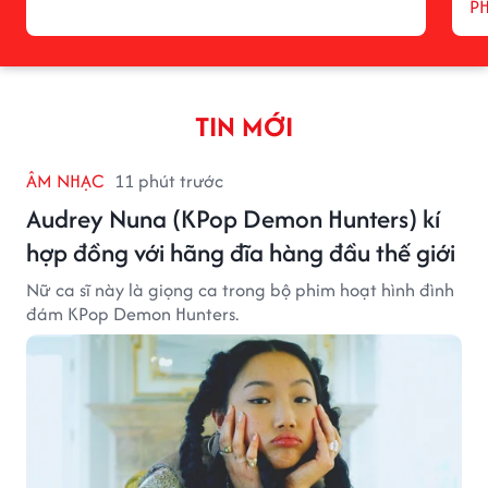
P
TIN MỚI
ÂM NHẠC
11 phút trước
Audrey Nuna (KPop Demon Hunters) kí
hợp đồng với hãng đĩa hàng đầu thế giới
Nữ ca sĩ này là giọng ca trong bộ phim hoạt hình đình
đám KPop Demon Hunters.