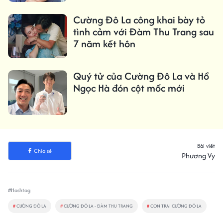
Cường Đô La công khai bày tỏ
tình cảm với Đàm Thu Trang sau
7 năm kết hôn
Quý tử của Cường Đô La và Hồ
Ngọc Hà đón cột mốc mới
Bài viết
Chia sẻ
Phương Vy
#Hashtag
#
CƯỜNG ĐÔ LA
#
CƯỜNG ĐÔ LA - ĐÀM THU TRANG
#
CON TRAI CƯỜNG ĐÔ LA