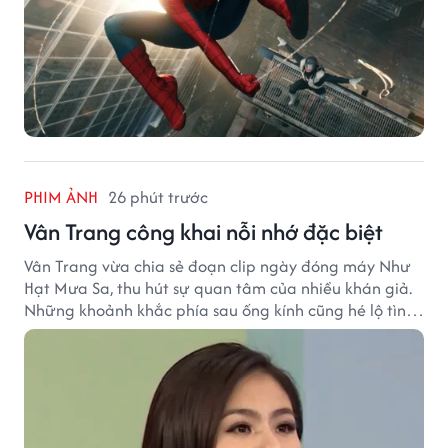
PHIM ẢNH
26 phút trước
Vân Trang công khai nỗi nhớ đặc biệt
Vân Trang vừa chia sẻ đoạn clip ngày đóng máy Như
Hạt Mưa Sa, thu hút sự quan tâm của nhiều khán giả.
Những khoảnh khắc phía sau ống kính cũng hé lộ tình
cảm đặc biệt mà nữ diễn viên dành cho ê-kíp bộ phim.