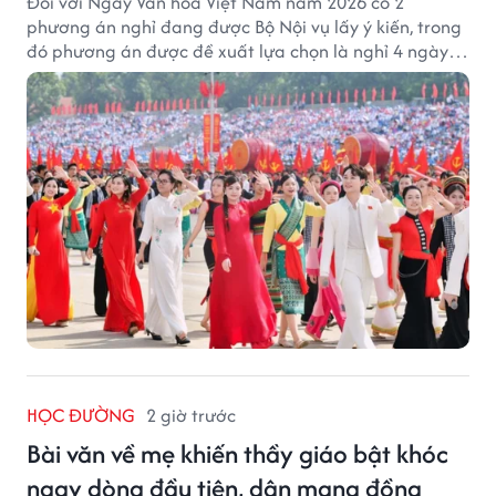
Đối với Ngày Văn hóa Việt Nam năm 2026 có 2
phương án nghỉ đang được Bộ Nội vụ lấy ý kiến, trong
đó phương án được đề xuất lựa chọn là nghỉ 4 ngày
liên tục từ 21/11 đến 24/11, đồng thời hoán đổi 1 ngày
làm việc sang thứ Bảy (28/11).
HỌC ĐƯỜNG
2 giờ trước
Bài văn về mẹ khiến thầy giáo bật khóc
ngay dòng đầu tiên, dân mạng đồng