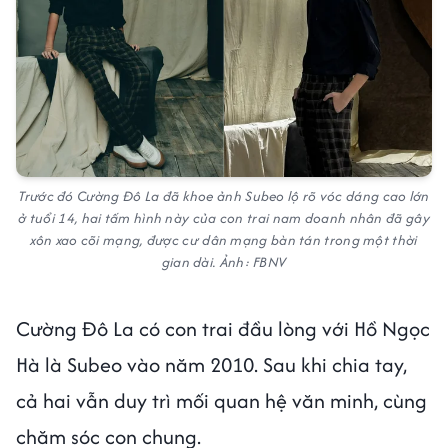
Trước đó Cường Đô La đã khoe ảnh Subeo lộ rõ vóc dáng cao lớn
ở tuổi 14, hai tấm hình này của con trai nam doanh nhân đã gây
xôn xao cõi mạng, được cư dân mạng bàn tán trong một thời
gian dài. Ảnh: FBNV
Cường Đô La có con trai đầu lòng với Hồ Ngọc
Hà là Subeo vào năm 2010. Sau khi chia tay,
cả hai vẫn duy trì mối quan hệ văn minh, cùng
chăm sóc con chung.