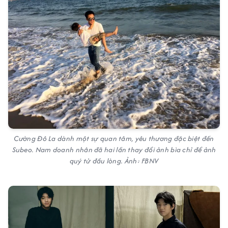
Cường Đô La dành một sự quan tâm, yêu thương đặc biệt đến
Subeo. Nam doanh nhân đã hai lần thay đổi ảnh bìa chỉ để ảnh
quý tử đầu lòng. Ảnh: FBNV