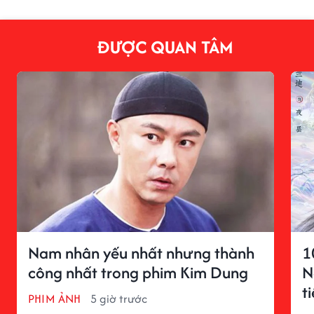
ĐƯỢC QUAN TÂM
Nam nhân yếu nhất nhưng thành
1
công nhất trong phim Kim Dung
N
t
PHIM ẢNH
5 giờ trước