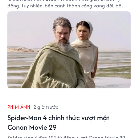
đồng. Tuy nhiên, bên cạnh thành công vang dội, bộ
phim của Christopher Nolan cũng vấp phải không ít
tranh cãi từ khán giả.
PHIM ẢNH
2 giờ trước
Spider-Man 4 chính thức vượt mặt
Conan Movie 29
Spider-Man 4 đạt 121 tỷ đồng, vượt Conan Movie 29