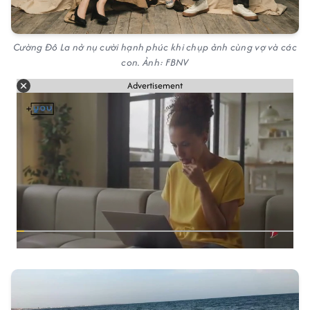
Cường Đô La nở nụ cười hạnh phúc khi chụp ảnh cùng vợ và các
con. Ảnh: FBNV
Advertisement