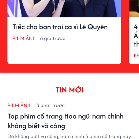
Tiếc cho bạn trai ca sĩ Lệ Quyên
4
Á
PHIM ẢNH
6 giờ trước
t
P
TIN MỚI
PHIM ẢNH
18 phút trước
Top phim cổ trang Hoa ngữ nam chính
không biết võ công
Dù không biết võ công, nam chính 5 phim cổ trang này