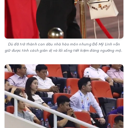
Dù đã trở thành con dâu nhà hào môn nhưng Đỗ Mỹ Linh vẫn
giữ được tính cách giản dị và lối sống tiết kiệm đáng ngưỡng mộ.