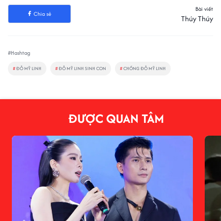
Bài viết
Chia sẻ
Thúy Thúy
#Hashtag
#
ĐỖ MỸ LINH
#
ĐỖ MỸ LINH SINH CON
#
CHỒNG ĐỖ MỸ LINH
ĐƯỢC QUAN TÂM