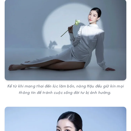
Kể từ khi mang thai đến lúc lâm bồn, nàng Hậu đều giữ kín mọi
thông tin để tránh cuộc sống đời tư bị ảnh hưởng.