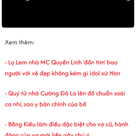
Xem thêm:
- Lọ Lem nhà MC Quyền Linh 'đốn tim' bao
người với vẻ đẹp không kém gì Idol xứ Hàn
- Quý tử nhà Cường Đô La lên đồ chuẩn soái
ca nhí, sao y bản chính của bố
- Bằng Kiều làm điều đặc biệt cho vợ cũ, hành
động của vợ mới liền gây chú ý