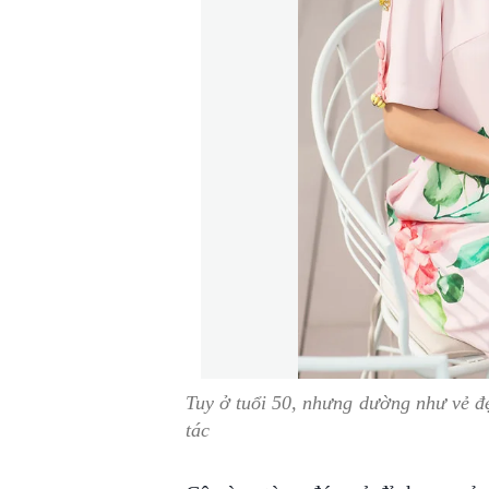
Tuy ở tuổi 50, nhưng dường như vẻ đẹ
tác