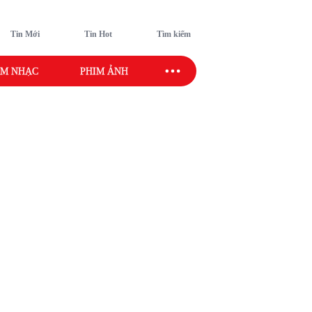
Tin Mới
Tin Hot
Tìm kiếm
M NHẠC
PHIM ẢNH
SAO SPORT