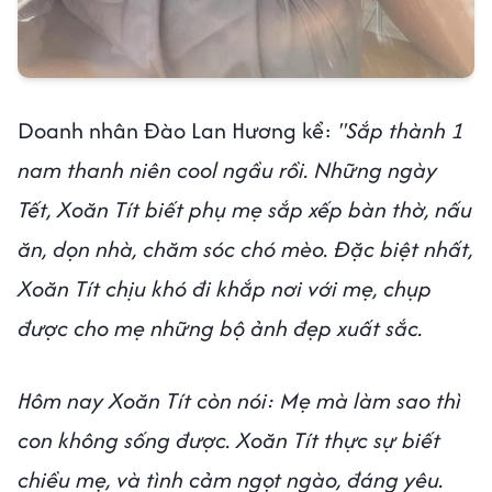
Doanh nhân Đào Lan Hương kể:
"Sắp thành 1
nam thanh niên cool ngầu rồi. Những ngày
Tết, Xoăn Tít biết phụ mẹ sắp xếp bàn thờ, nấu
ăn, dọn nhà, chăm sóc chó mèo. Đặc biệt nhất,
Xoăn Tít chịu khó đi khắp nơi với mẹ, chụp
được cho mẹ những bộ ảnh đẹp xuất sắc.
Hôm nay Xoăn Tít còn nói: Mẹ mà làm sao thì
con không sống được. Xoăn Tít thực sự biết
chiều mẹ, và tình cảm ngọt ngào, đáng yêu.