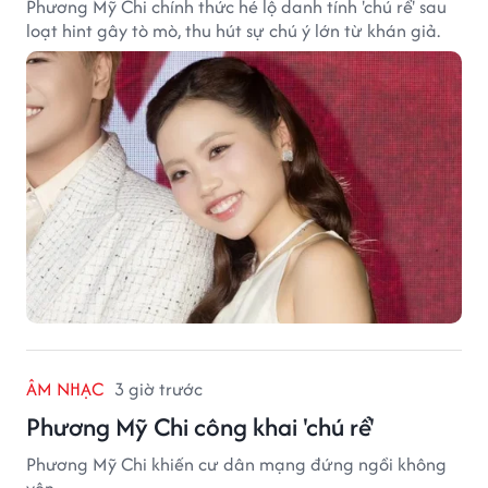
Phương Mỹ Chi chính thức hé lộ danh tính 'chú rể' sau
loạt hint gây tò mò, thu hút sự chú ý lớn từ khán giả.
ÂM NHẠC
3 giờ trước
Phương Mỹ Chi công khai 'chú rể'
Phương Mỹ Chi khiến cư dân mạng đứng ngồi không
yên.