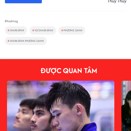
Thúy Thúy
#Hashtag
#
SHARK BÌNH
#
VỢ SHARK BÌNH
#
PHƯƠNG OANH
#
SHARK BÌNH PHƯƠNG OANH
ĐƯỢC QUAN TÂM