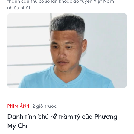
thành cầu thủ có số lần khoác áo tuyển Việt Nam
nhiều nhất.
PHIM ẢNH
2 giờ trước
Danh tính 'chú rể' trăm tỷ của Phương
Mỹ Chi