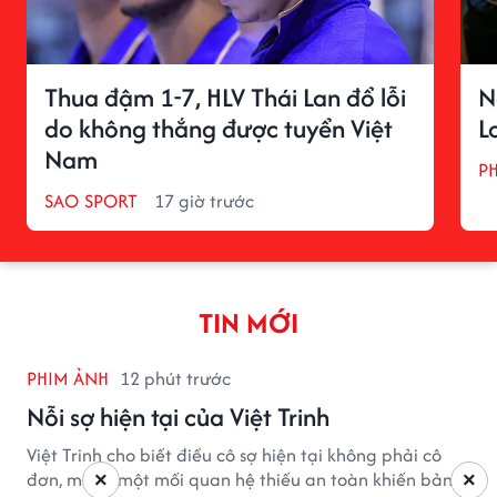
Thua đậm 1-7, HLV Thái Lan đổ lỗi
N
do không thắng được tuyển Việt
L
Nam
P
SAO SPORT
17 giờ trước
TIN MỚI
PHIM ẢNH
12 phút trước
Nỗi sợ hiện tại của Việt Trinh
Việt Trinh cho biết điều cô sợ hiện tại không phải cô
đơn, mà là một mối quan hệ thiếu an toàn khiến bản
×
×