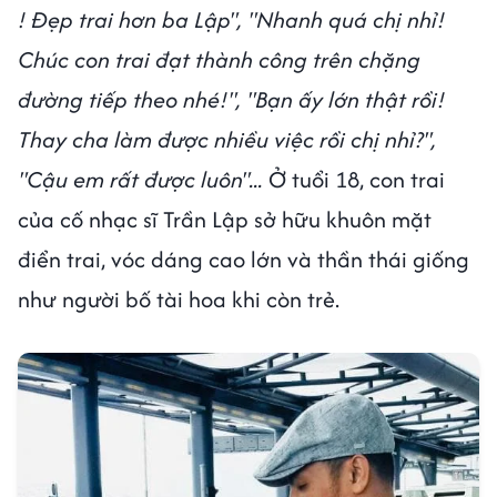
! Đẹp trai hơn ba Lập", "Nhanh quá chị nhỉ!
Chúc con trai đạt thành công trên chặng
đường tiếp theo nhé!", "Bạn ấy lớn thật rồi!
Thay cha làm được nhiều việc rồi chị nhỉ?",
"Cậu em rất được luôn"...
Ở tuổi 18, con trai
của cố nhạc sĩ Trần Lập sở hữu khuôn mặt
điển trai, vóc dáng cao lớn và thần thái giống
như người bố tài hoa khi còn trẻ.