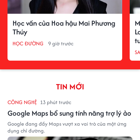
Học vấn của Hoa hậu Mai Phương
M
Thúy
L
t
HỌC ĐƯỜNG
9 giờ trước
S
TIN MỚI
CÔNG NGHỆ
13 phút trước
Google Maps bổ sung tính năng trợ lý ảo
Google đang đẩy Maps vượt xa vai trò của một ứng
dụng chỉ đường.