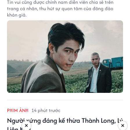
Tin vui cũng được chính nam diễn viên chia sẻ trên
trang cá nhân, thu hút sự quan tâm của đông đảo
khán giả.
PHIM ẢNH
14 phút trước
Người xứng đáng kế thừa Thành Long, Lý
×
×
Liên Kiệt