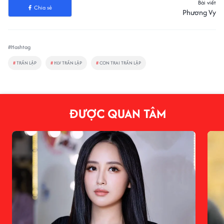
Bài viết
Chia sẻ
Phương Vy
#Hashtag
#
TRẦN LẬP
#
HLV TRẦN LẬP
#
CON TRAI TRẦN LẬP
ĐƯỢC QUAN TÂM