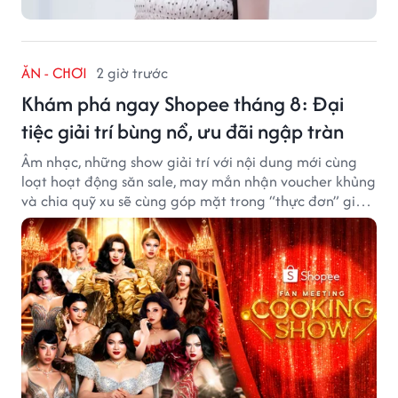
ĂN - CHƠI
2 giờ trước
Khám phá ngay Shopee tháng 8: Đại
tiệc giải trí bùng nổ, ưu đãi ngập tràn
Âm nhạc, những show giải trí với nội dung mới cùng
loạt hoạt động săn sale, may mắn nhận voucher khủng
và chia quỹ xu sẽ cùng góp mặt trong “thực đơn” giải
trí cuối tuần trên Shopee, diễn ra liên tiếp vào ngày
7/8 và 8/8.