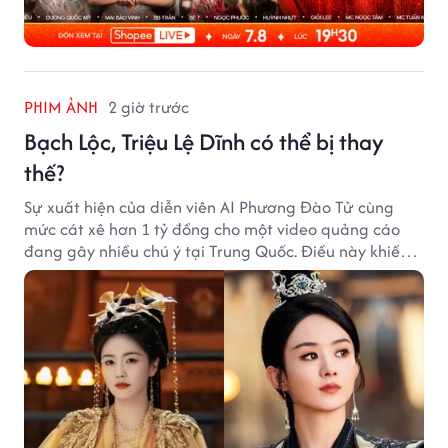
PHIM ẢNH
2 giờ trước
Bạch Lộc, Triệu Lệ Dĩnh có thể bị thay
thế?
Sự xuất hiện của diễn viên AI Phương Đào Tử cùng
mức cát xê hơn 1 tỷ đồng cho một video quảng cáo
đang gây nhiều chú ý tại Trung Quốc. Điều này khiến
không ít người đặt câu hỏi liệu những ngôi sao hàng
đầu như Bạch Lộc, Triệu Lệ Dĩnh có thể bị thay thế
trong tương lai.