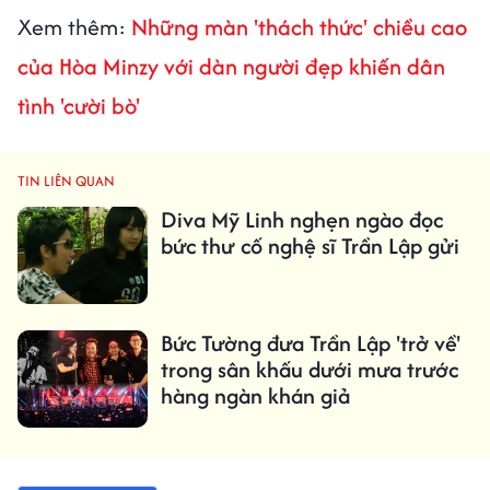
Xem thêm:
Những màn 'thách thức' chiều cao
của Hòa Minzy với dàn người đẹp khiến dân
tình 'cười bò'
TIN LIÊN QUAN
Diva Mỹ Linh nghẹn ngào đọc
bức thư cố nghệ sĩ Trần Lập gửi
Bức Tường đưa Trần Lập 'trở về'
trong sân khấu dưới mưa trước
hàng ngàn khán giả