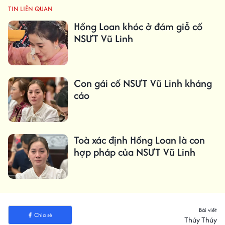
TIN LIÊN QUAN
Hồng Loan khóc ở đám giỗ cố
NSƯT Vũ Linh
Con gái cố NSƯT Vũ Linh kháng
cáo
Toà xác định Hồng Loan là con
hợp pháp của NSƯT Vũ Linh
Bài viết
Chia sẻ
Thúy Thúy