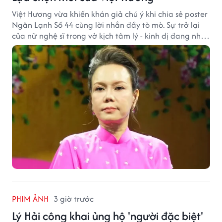
Việt Hương vừa khiến khán giả chú ý khi chia sẻ poster
Ngăn Lạnh Số 44 cùng lời nhắn đầy tò mò. Sự trở lại
của nữ nghệ sĩ trong vở kịch tâm lý - kinh dị đang nhận
được nhiều quan tâm từ công chúng.
PHIM ẢNH
3 giờ trước
Lý Hải công khai ủng hộ 'người đặc biệt'