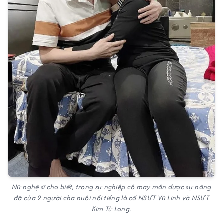
Nữ nghệ sĩ cho biết, trong sự nghiệp cô may mắn được sự nâng
đỡ của 2 người cha nuôi nổi tiếng là cố NSƯT Vũ Linh và NSƯT
Kim Tử Long.