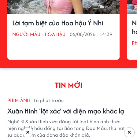
Lời tạm biệt của Hoa hậu Ý Nhi
N
h
NGƯỜI MẪU - HOA HẬU
06/08/2026 - 14:39
P
TIN MỚI
PHIM ẢNH
16 phút trước
Xuân Hinh 'lột xác' với diện mạo khác lạ
Nghệ sĩ Xuân Hinh vừa đăng tải loạt hình ảnh thực
hiện nghi lễ hầu đồng tại Bảo tàng Đạo Mẫu, thu hút
×
×
sự quan tâm của đông đảo khán giả.