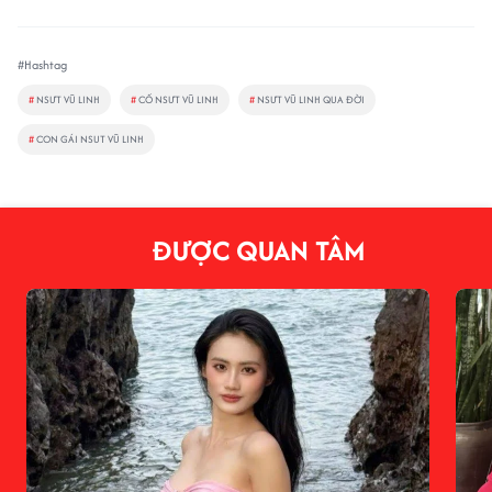
#Hashtag
#
NSƯT VŨ LINH
#
CỐ NSƯT VŨ LINH
#
NSƯT VŨ LINH QUA ĐỜI
#
CON GÁI NSUT VŨ LINH
ĐƯỢC QUAN TÂM