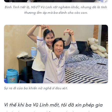
Bình Tinh tiết lộ, NSƯT Vũ Linh rất nghiêm khắc, nhưng đó là tình
thương ấm áp mà ba dành cho các con.
Sự ra đi của ba khiến nữ nghệ sĩ đau xót.
Vì thế khi ba Vũ Linh mất, tôi đã xin phép gia