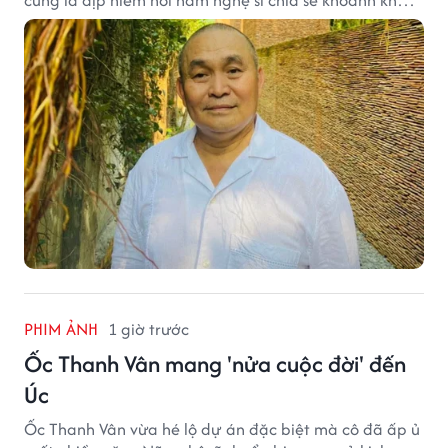
sum họp bên người thân tại công trình văn hóa tâm
huyết của mình.
PHIM ẢNH
1 giờ trước
Ốc Thanh Vân mang 'nửa cuộc đời' đến
Úc
Ốc Thanh Vân vừa hé lộ dự án đặc biệt mà cô đã ấp ủ