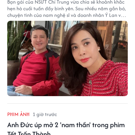
Bạn gái của NSƯT Chí Trung vừa chia sẻ khoảnh khắc
hẹn hò cuối tuần đầy bình yên. Sau nhiều năm gắn bó,
chuyện tình của nam nghệ sĩ và doanh nhân Ý Lan vẫn
nhận được sự quan tâm từ công chúng.
PHIM ẢNH
1 giờ trước
Anh Đức úp mở 2 'nam thần' trong phim
Tết Trấn Thành