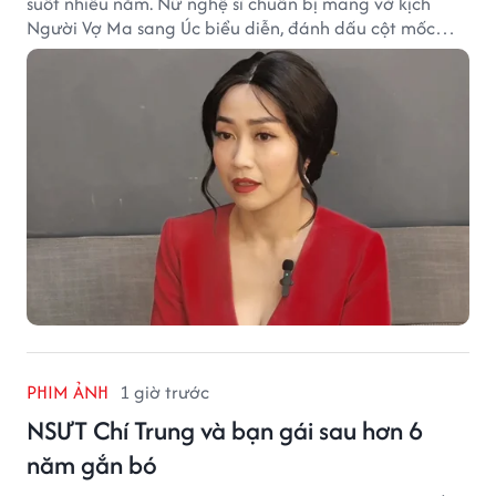
suốt nhiều năm. Nữ nghệ sĩ chuẩn bị mang vở kịch
Người Vợ Ma sang Úc biểu diễn, đánh dấu cột mốc
đáng nhớ trong hành trình làm nghề.
PHIM ẢNH
1 giờ trước
NSƯT Chí Trung và bạn gái sau hơn 6
năm gắn bó