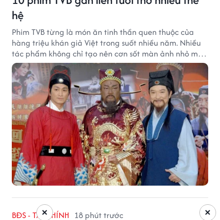
hệ
Phim TVB từng là món ăn tinh thần quen thuộc của
hàng triệu khán giả Việt trong suốt nhiều năm. Nhiều
tác phẩm không chỉ tạo nên cơn sốt màn ảnh nhỏ mà
còn trở thành ký ức khó quên của cả một thế hệ.
×
×
BĐS - TÀI CHÍNH
18 phút trước