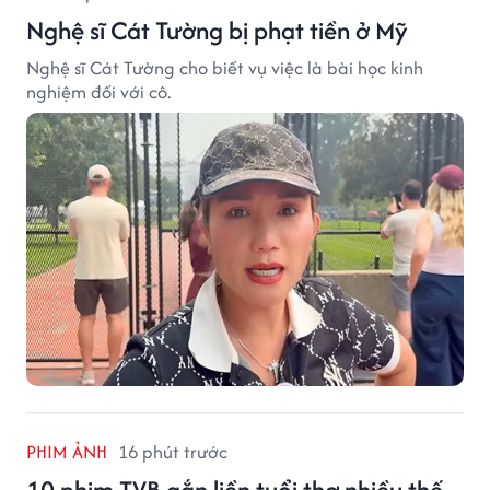
Nghệ sĩ Cát Tường bị phạt tiền ở Mỹ
Nghệ sĩ Cát Tường cho biết vụ việc là bài học kinh
nghiệm đối với cô.
PHIM ẢNH
16 phút trước
10 phim TVB gắn liền tuổi thơ nhiều thế