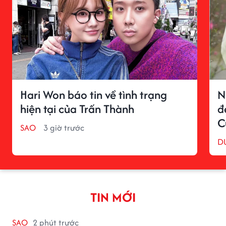
Hari Won báo tin về tình trạng
N
hiện tại của Trấn Thành
đ
C
SAO
3 giờ trước
D
TIN MỚI
SAO
2 phút trước