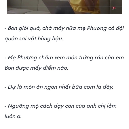
- Bon giỏi quá, chả mấy nữa mẹ Phương có đội
quân sai vặt hùng hậu.
- Mẹ Phương chấm xem món trứng rán của em
Bon được mấy điểm nào.
- Dự là món ăn ngon nhất bữa cơm là đây.
- Ngưỡng mộ cách dạy con của anh chị lắm
luôn ạ.