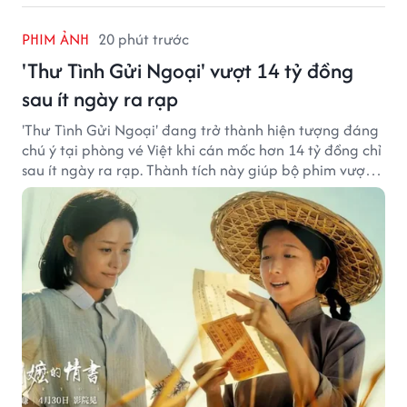
PHIM ẢNH
20 phút trước
'Thư Tình Gửi Ngoại' vượt 14 tỷ đồng
sau ít ngày ra rạp
'Thư Tình Gửi Ngoại' đang trở thành hiện tượng đáng
chú ý tại phòng vé Việt khi cán mốc hơn 14 tỷ đồng chỉ
sau ít ngày ra rạp. Thành tích này giúp bộ phim vượt
kỳ vọng ban đầu và duy trì sức hút giữa cuộc cạnh
tranh của nhiều tác phẩm lớn.