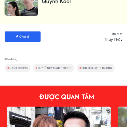
Quỳnh Kool
Bài viết
Chia sẻ
Thúy Thúy
#Hashtag
#
MẠNH TRƯỜNG
#
QUÝ TỬ NHÀ MẠNH TRƯỜNG
#
CON TRAI MẠNH TRƯỜNG
ĐƯỢC QUAN TÂM