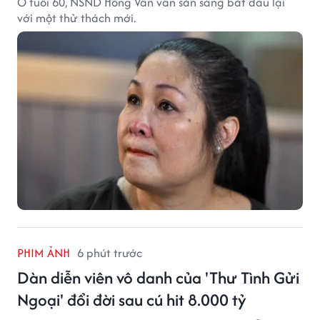
Ở tuổi 60, NSND Hồng Vân vẫn sẵn sàng bắt đầu lại
với một thử thách mới.
PHIM ẢNH
6 phút trước
Dàn diễn viên vô danh của 'Thư Tình Gửi
Ngoại' đổi đời sau cú hit 8.000 tỷ