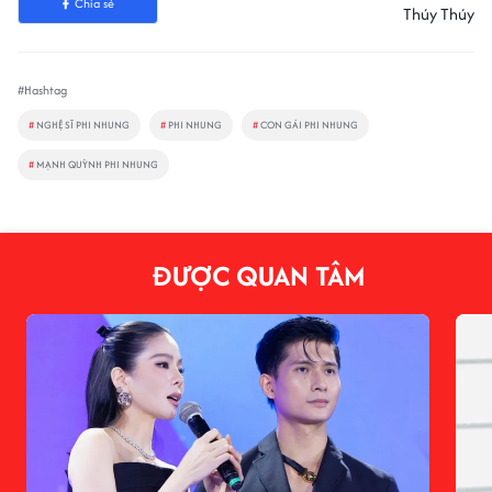
Chia sẻ
Thúy Thúy
#Hashtag
#
NGHỆ SĨ PHI NHUNG
#
PHI NHUNG
#
CON GÁI PHI NHUNG
#
MẠNH QUỲNH PHI NHUNG
ĐƯỢC QUAN TÂM