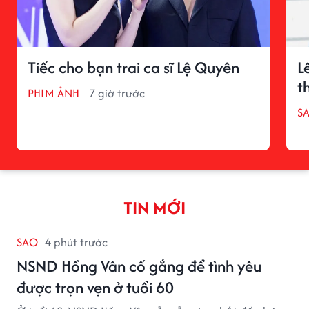
Tiếc cho bạn trai ca sĩ Lệ Quyên
L
t
PHIM ẢNH
7 giờ trước
S
TIN MỚI
SAO
4 phút trước
NSND Hồng Vân cố gắng để tình yêu
được trọn vẹn ở tuổi 60