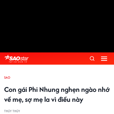
SAO
Con gái Phi Nhung nghẹn ngào nhớ
về mẹ, sợ mẹ la vì điều này
THÚY THÚY