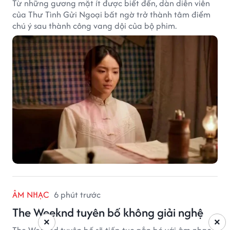
Từ những gương mặt ít được biết đến, dàn diễn viên
của Thư Tình Gửi Ngoại bất ngờ trở thành tâm điểm
chú ý sau thành công vang dội của bộ phim.
ÂM NHẠC
6 phút trước
The Weeknd tuyên bố không giải nghệ
×
×
The Weeknd tuyên bố sẽ tiếp tục gắn bó với âm nhạc.