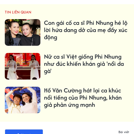
TIN LIÊN QUAN
Con gái cố ca sĩ Phi Nhung hé lộ
lời hứa dang dở của mẹ đầy xúc
động
Nữ ca sĩ Việt giống Phi Nhung
như đúc khiến khán giả 'nổi da
gà'
Hồ Văn Cường hát lại ca khúc
nổi tiếng của Phi Nhung, khán
giả phản ứng mạnh
Bài viết