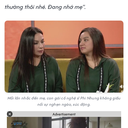
thường thôi nhé. Đang nhớ mẹ".
Mỗi lần nhắc đến mẹ, con gái cố nghệ sĩ Phi Nhung không giấu
nổi sự nghẹn ngào, xúc động.
Advertisement